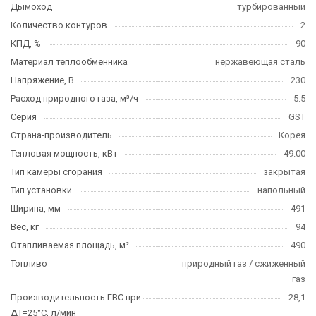
Дымоход
турбированный
Количество контуров
2
КПД, %
90
Материал теплообменника
нержавеющая сталь
Напряжение, В
230
Расход природного газа, м³/ч
5.5
Серия
GST
Страна-производитель
Корея
Тепловая мощность, кВт
49.00
Тип камеры сгорания
закрытая
Тип установки
напольный
Ширина, мм
491
Вес, кг
94
Отапливаемая площадь, м²
490
Топливо
природный газ / сжиженный
газ
Производительность ГВС при
28,1
∆T=25°C, л/мин