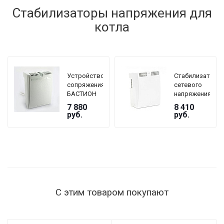
Стабилизаторы напряжения для
котла
Устройство
Стабилизатор
сопряжения
сетевого
БАСТИОН
напряжения
TEPLOCOM
TEPLOCOM
7 880
8 410
GF
БАСТИОН
руб.
руб.
ST-1515
мощность
нагрузки
1515 Вт,
145–260 В,
настенный
С этим товаром покупают