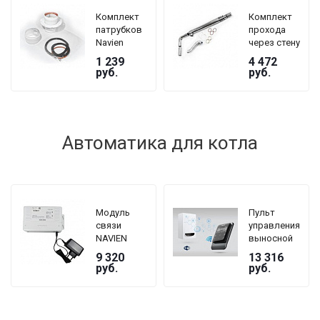
Комплект
Комплект
патрубков
прохода
Navien
через стену
BCSA 0493
Navien
1 239
4 472
для
BCSA 0299
руб.
руб.
коаксиального
Ø 75/100
дымохода
для
коаксиального
дымохода,
для котлов
Автоматика для котла
Deluxe
Модуль
Пульт
связи
управления
NAVIEN
выносной
BCM-W35
NAVIEN NR-
9 320
13 316
40D (Room
руб.
руб.
Controller)
PNRC-
WSDWX-
003