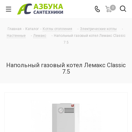
0
Главная
-
Каталог
-
Котлы отопления
-
Электрические котлы
-
Настенные
-
Лемакс
-
Напольный газовый котел Лемакс Classic
7.5
Напольный газовый котел Лемакс Classic
7.5