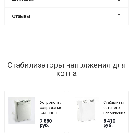
Отзывы
Стабилизаторы напряжения для
котла
Устройство
Стабилизатор
сопряжения
сетевого
БАСТИОН
напряжения
TEPLOCOM
TEPLOCOM
7 880
8 410
GF
БАСТИОН
руб.
руб.
ST-1515