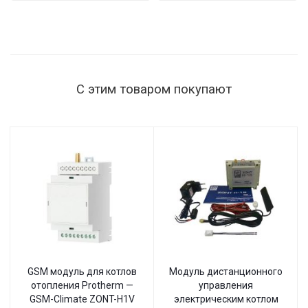
мощность
нагрузки
1515 Вт,
145–260 В,
настенный
С этим товаром покупают
GSM модуль для котлов
Модуль дистанционного
отопления Protherm —
управления
GSM-Climate ZONT-H1V
электрическим котлом