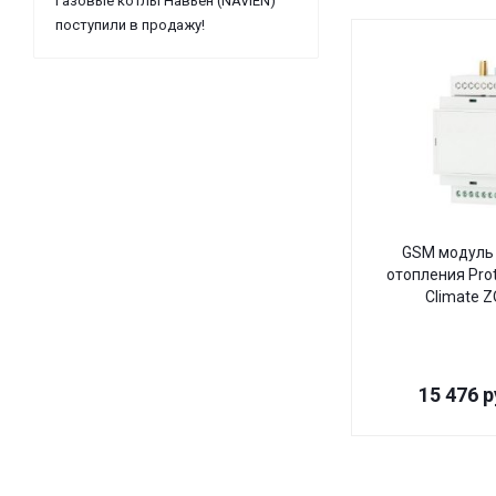
Газовые котлы Навьен (NAVIEN)
поступили в продажу!
GSM модуль 
отопления Pro
Climate 
15 476
р