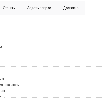
Отзывы
Задать вопрос
Доставка
и
 мм
я газа, дюйм
нкции
в