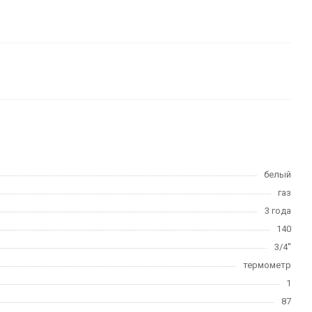
белый
газ
3 года
140
3/4''
термометр
1
87