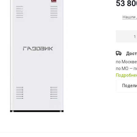
53 80
Нашли 
Дост
по Москв
по МО — п
Подробне
Подели