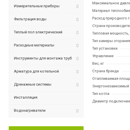
Максимальное давле
Измерительные приборы
Материал теплообме
Расход природного га
Фильтрация воды
Страна-производите
Теплый пол электрический
Тепловая мощность,
Тип камеры сгорания
Расходные материалы
Тип установки
Управление
Инструменты для монтажа труб
Вес, кг
Страна бренда
Арматура для котельной
Отапливаемая площа
Дренажные системы
Энергонезависимый
Тип котла
Инсталляция
Диаметр подключени
Водонагреватели