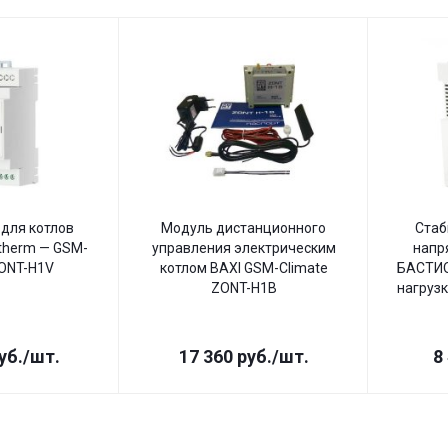
для котлов
Модуль дистанционного
Стаб
therm — GSM-
управления электрическим
напр
ZONT-H1V
котлом BAXI GSM-Climate
БАСТИО
ZONT-H1B
нагрузк
уб.
/шт.
17 360
руб.
/шт.
8