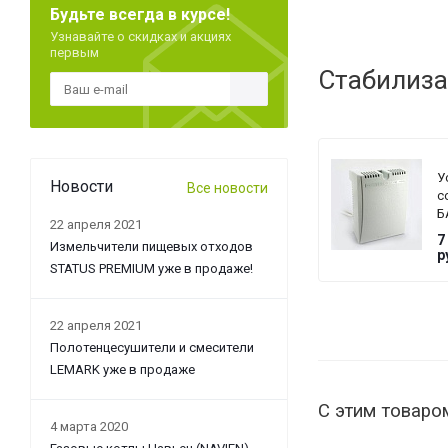
Будьте всегда в курсе!
Узнавайте о скидках и акциях
первым
Стабилиза
У
Новости
Все новости
с
Б
22 апреля 2021
T
7
Измельчители пищевых отходов
G
р
STATUS PREMIUM уже в продаже!
22 апреля 2021
Полотенцесушители и смесители
LEMARK уже в продаже
С этим товаро
4 марта 2020