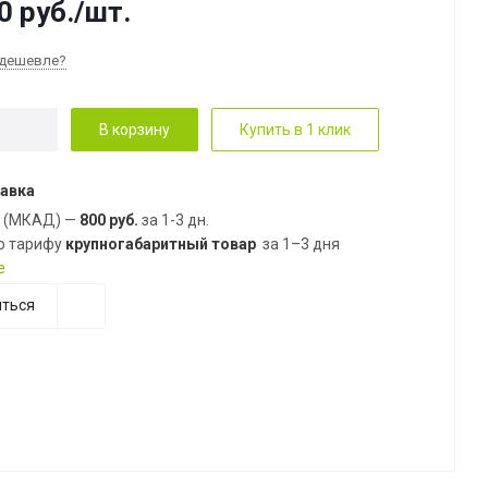
0
руб.
/шт.
дешевле?
В корзину
Купить в 1 клик
авка
е (МКАД) —
800 руб.
за 1-3 дн.
о тарифу
крупногабаритный товар
за 1–3 дня
е
ться