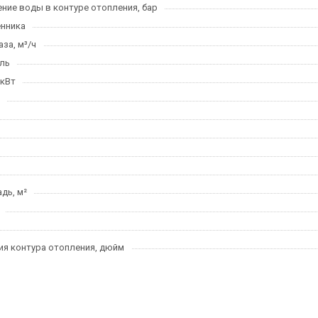
ние воды в контуре отопления, бар
нника
за, м³/ч
ль
 кВт
дь, м²
я контура отопления, дюйм