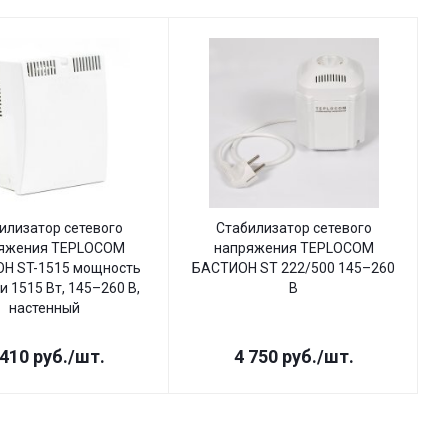
илизатор сетевого
Стабилизатор сетевого
яжения TEPLOCOM
напряжения TEPLOCOM
Н ST-1515 мощность
БАСТИОН ST 222/500 145–260
Б
и 1515 Вт, 145–260 В,
В
настенный
 410
руб.
/шт.
4 750
руб.
/шт.