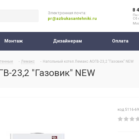
8 
Электронная почта:
Пн–
pr@azbukasantehniki.ru
Сб 
Мос
Монтаж
Дизайнерам
Оплата
тенные
-
Лемакс
-
Напольный котел Лемакс АОГВ-23,2 "Газовик" NEW
В-23,2 "Газовик" NEW
код 5116-6