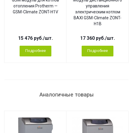
GSM модуль для котлов
Модуль дистанционного
отопления Protherm —
управления
GSM-Climate ZONT-H1V
электрическим котлом
BAXI GSM-Climate ZONT-
H1B
15 476
руб.
/шт.
17 360
руб.
/шт.
Подробнее
Подробнее
Аналогичные товары