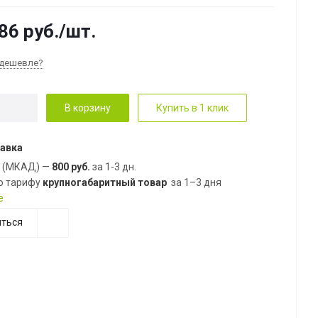
86
руб.
/шт.
дешевле?
В корзину
Купить в 1 клик
авка
е (МКАД) —
800 руб.
за 1-3 дн.
о тарифу
крупногабаритный товар
за 1–3 дня
е
ться