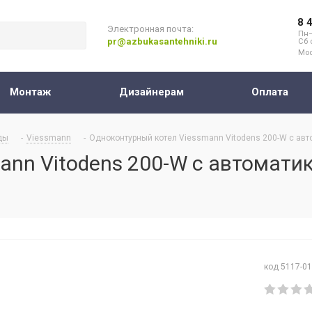
8 
Электронная почта:
Пн–
pr@azbukasantehniki.ru
Сб 
Мос
Монтаж
Дизайнерам
Оплата
ды
-
Viessmann
-
Одноконтурный котел Viessmann Vitodens 200-W с автом
nn Vitodens 200-W с автоматико
код 5117-0