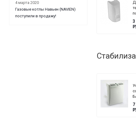
Д
4 марта 2020
т
Газовые котлы Навьен (NAVIEN)
п
поступили в продажу!
/
3
н
р
т
д
к
V
A
Стабилиза
о
к
У
с
Б
T
7
G
р