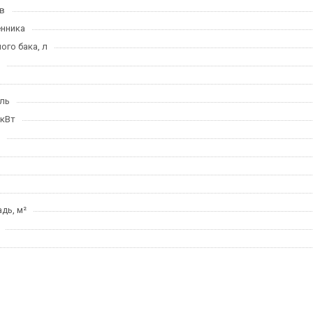
в
нника
го бака, л
ль
 кВт
дь, м²