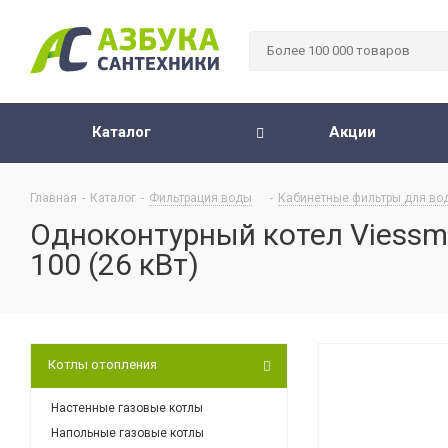
Каталог
Акции
Главная
-
Каталог
-
Фильтрация воды
-
Кабинетные фильтры для во
Одноконтурный котел Viessma
100 (26 кВт)
Котлы отопления
Настенные газовые котлы
Напольные газовые котлы