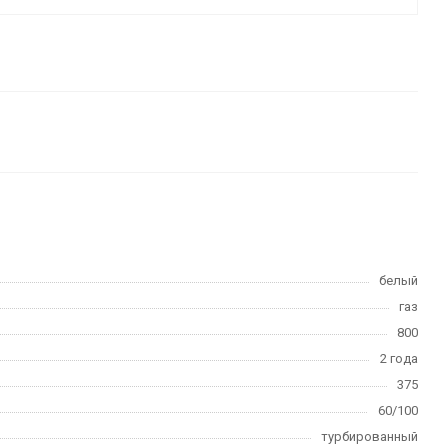
белый
газ
800
2 года
375
60/100
турбированный