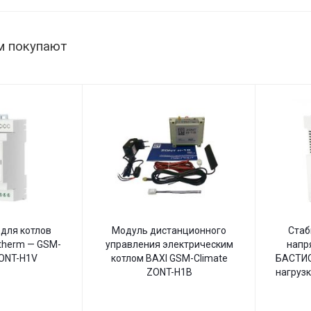
В,
настенный
м покупают
для котлов
Модуль дистанционного
Стаб
therm — GSM-
управления электрическим
напр
ZONT-H1V
котлом BAXI GSM-Climate
БАСТИО
ZONT-H1B
нагрузк