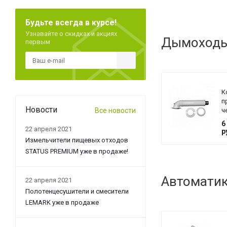
Будьте всегда в курсе!
Узнавайте о скидках и акциях
Дымоходы 
первым
К
п
Новости
Все новости
ч
с
6
V
22 апреля 2021
р
Ø
Измельчители пищевых отходов
м
STATUS PREMIUM уже в продаже!
к
д
Автоматик
22 апреля 2021
Полотенцесушители и смесители
LEMARK уже в продаже