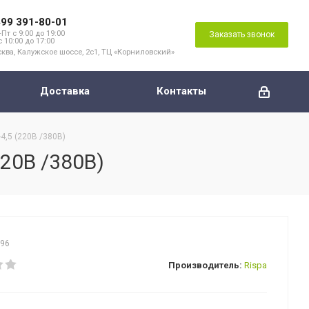
499 391-80-01
Пт с 9:00 до 19:00
Заказать звонок
с 10:00 до 17:00
ква, Калужское шоссе, 2с1, ТЦ «Корниловский»
Доставка
Контакты
,5 (220В /380В)
20В /380В)
796
Производитель:
Rispa