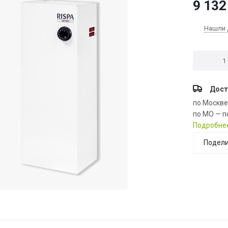
9 132
Нашли 
Дост
по Москв
по МО — п
Подробне
Подели