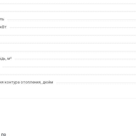
ль
 кВт
дь, м²
я контура отопления, дюйм
 по