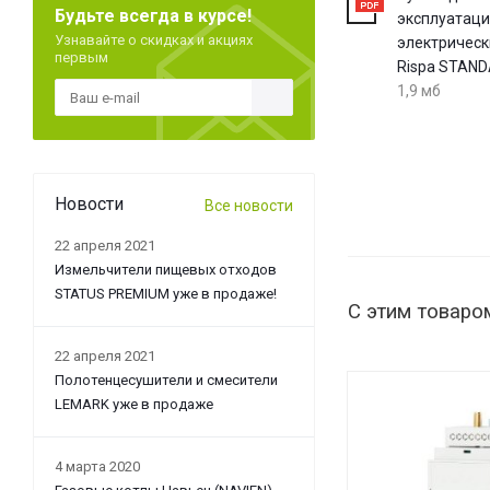
Будьте всегда в курсе!
эксплуатац
Узнавайте о скидках и акциях
электрическ
первым
Rispa STAN
1,9 мб
Новости
Все новости
22 апреля 2021
Измельчители пищевых отходов
STATUS PREMIUM уже в продаже!
С этим товаро
22 апреля 2021
Полотенцесушители и смесители
LEMARK уже в продаже
4 марта 2020