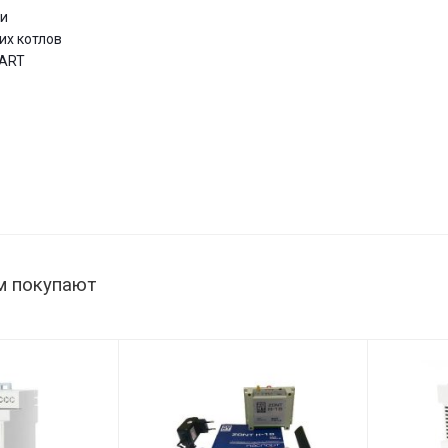
ии
их котлов
DART
м покупают