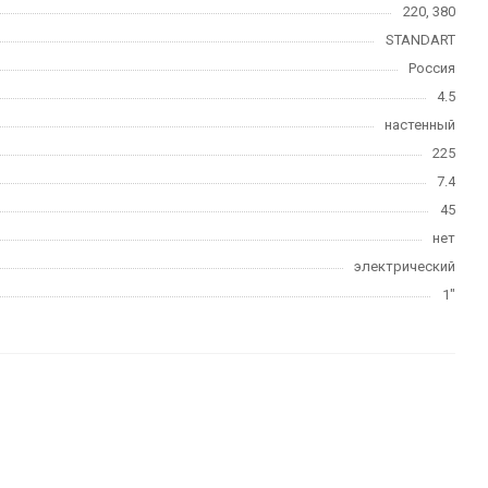
220, 380
STANDART
Россия
4.5
настенный
225
7.4
45
нет
электрический
1"