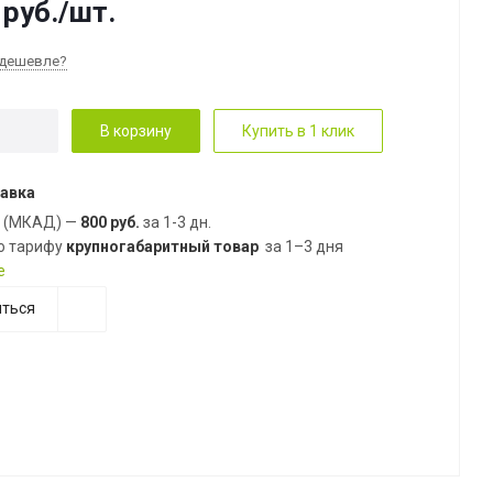
руб.
/шт.
дешевле?
В корзину
Купить в 1 клик
авка
е (МКАД) —
800 руб.
за 1-3 дн.
о тарифу
крупногабаритный товар
за 1–3 дня
е
ться