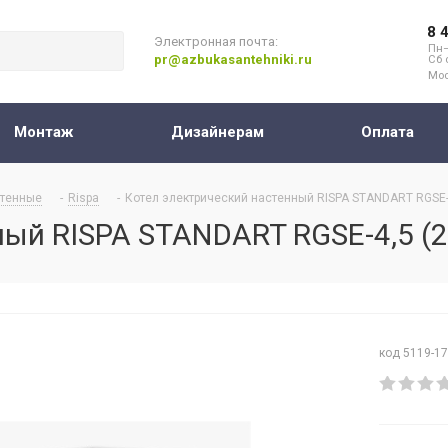
8 
Электронная почта:
Пн–
pr@azbukasantehniki.ru
Сб 
Мос
Монтаж
Дизайнерам
Оплата
тенные
-
Rispa
-
Котел электрический настенный RISPA STANDART RGSE-4
ый RISPA STANDART RGSE-4,5 (2
код 5119-1