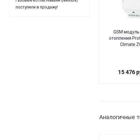
Газовые котлы Навьен (NAVIEN)
поступили в продажу!
GSM модуль 
отопления Pro
Climate 
15 476
р
Аналогичные 