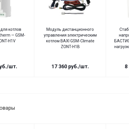
для котлов
Модуль дистанционного
Стаб
therm — GSM-
управления электрическим
напр
ZONT-H1V
котлом BAXI GSM-Climate
БАСТИО
ZONT-H1B
нагрузк
уб.
/шт.
17 360
руб.
/шт.
8
товары