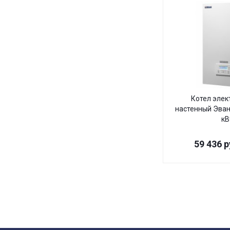
Котел элек
настенный Эван 
кВ
59 436
р