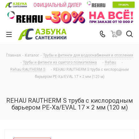
0
Главная
-
Каталог
-
Трубы и фитинги для водоснабжения и отопления
-
Трубы и фитинги из сшитого полиэтилена
-
Rehau
-
Rehau RAUTHERM S
-
REHAU RAUTHERM S труба с кислородным
барьером PE-Xa/EVAL 17 × 2 мм (120 м)
REHAU RAUTHERM S труба с кислородным
барьером PE-Xa/EVAL 17 × 2 мм (120 м)