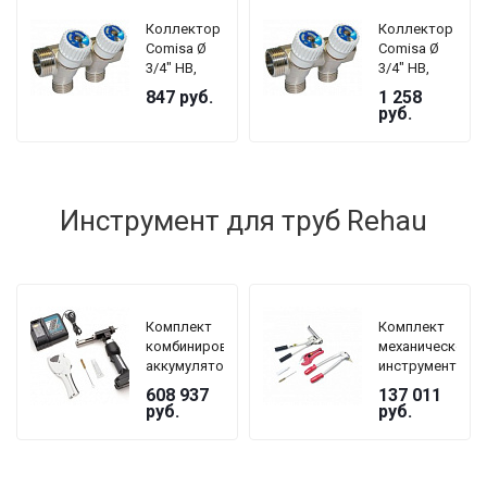
Коллектор
Коллектор
Comisa Ø
Comisa Ø
3/4" НВ,
3/4" НВ,
соединения
соединения
847
руб.
1 258
— Ø 1/2", 2
— Ø 1/2", 3
руб.
выхода,
выхода,
никелированный
никелированны
(Италия)
(Италия)
Инструмент для труб Rehau
Комплект
Комплект
комбинированного
механического
аккумуляторно-
инструмента
гидравлического
Rehau
608 937
137 011
инструмента
RAUTOOL
руб.
руб.
Rehau
М1
RAUTOOL
A-light2
Kombi