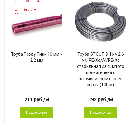
для отопления
для тёплого
пола
Труба Рехау Пинк 16 мм ×
Труба STOUT Ø 16 × 2,6
2,2 мм
мм PE-Xc/Al/PE-Xc
стабильная из сшитого
полиэтилена с
алюминиевым слоем,
серая (100 м)
211
руб.
/м
192
руб.
/м
Подробнее
Подробнее