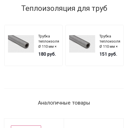
(экспандер
Теплоизоляция для труб
+
запрессовщик)
Трубка
Трубка
теплоизоляционная,
теплоизоляцион
Ø 110 мм ×
Ø 110 мм ×
2000 мм (2
2000 мм (2
180
руб.
151
руб.
метра),
метра),
толщина —
толщина —
13 мм
9 мм
Аналогичные товары