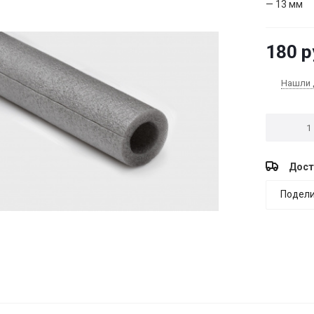
— 13 мм
180
р
Нашли 
Дост
Подели