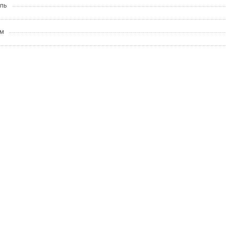
ль
мм