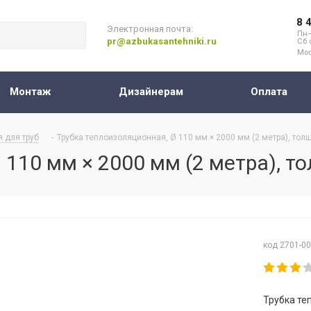
8 
Электронная почта:
Пн–
pr@azbukasantehniki.ru
Сб 
Мос
Монтаж
Дизайнерам
Оплата
 для труб
-
Трубка теплоизоляционная, Ø 110 мм × 2000 мм (2 метра), тол
 110 мм × 2000 мм (2 метра), т
код 2701-0
Трубка те