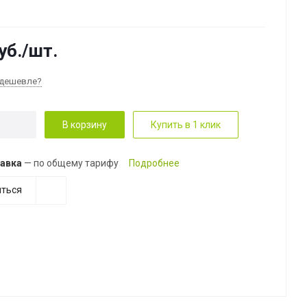
уб.
/шт.
дешевле?
В корзину
Купить в 1 клик
авка
— по общему тарифу
Подробнее
ться