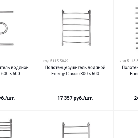
код 5115-5849
код 5115-
тель водяной
Полотенцесушитель водяной
Полоте
 600 × 600
Energy Classic 800 × 600
Ene
б.
/шт.
17 357
руб.
/шт.
2