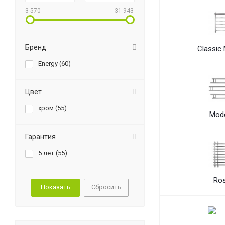
3 570
31 943
Бренд
Classic
Energy (
60
)
Цвет
хром (
55
)
Mod
Гарантия
5 лет (
55
)
Ro
Сбросить