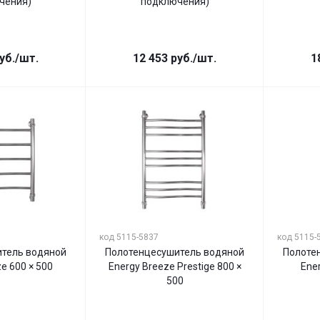
чения)
подключения)
уб.
/шт.
12 453
руб.
/шт.
1
код 5115-5837
код 5115-
тель водяной
Полотенцесушитель водяной
Полоте
e 600 × 500
Energy Breeze Prestige 800 ×
Ener
500