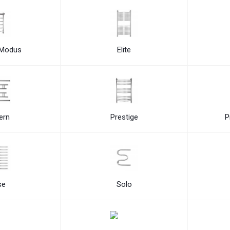
 Modus
Elite
ern
Prestige
P
se
Solo