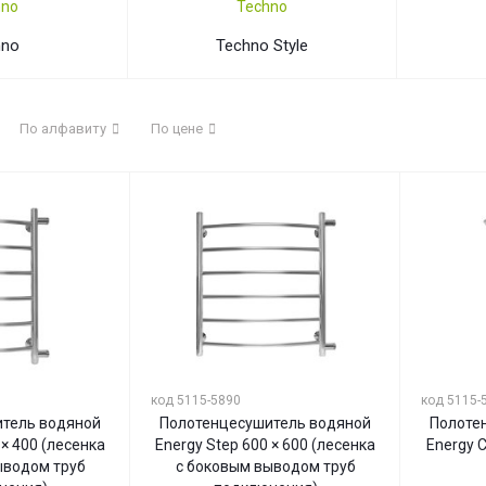
hno
Techno Style
По алфавиту
По цене
код 5115-5890
код 5115-
тель водяной
Полотенцесушитель водяной
Полоте
 × 400 (лесенка
Energy Step 600 × 600 (лесенка
Energy C
ыводом труб
с боковым выводом труб