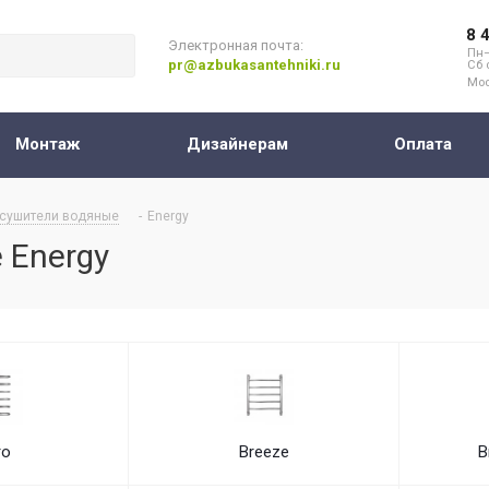
8 
Электронная почта:
Пн–
pr@azbukasantehniki.ru
Сб 
Мос
Монтаж
Дизайнерам
Оплата
сушители водяные
-
Energy
 Energy
ro
Breeze
B