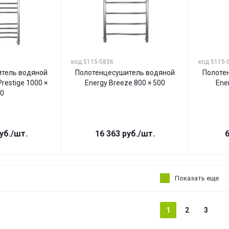
код 5115-5836
код 5115-
тель водяной
Полотенцесушитель водяной
Полоте
restige 1000 ×
Energy Breeze 800 × 500
Ene
0
уб.
/шт.
16 363
руб.
/шт.
6
Показать еще
1
2
3