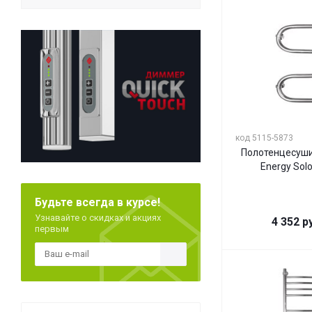
код 5115-5873
Полотенцесуши
Energy Solo
Будьте всегда в курсе!
Узнавайте о скидках и акциях
4 352
ру
первым