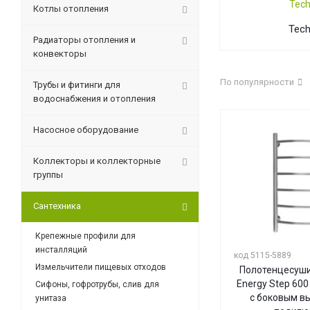
Котлы отопления
Tec
Радиаторы отопления и
конвекторы
По популярности
Трубы и фитинги для
водоснабжения и отопления
Насосное оборудование
Коллекторы и коллекторные
группы
Сантехника
Крепежные профили для
инсталляций
код 5115-5889
Измельчители пищевых отходов
Полотенцесуши
Energy Step 600
Сифоны, гофротрубы, слив для
с боковым в
унитаза