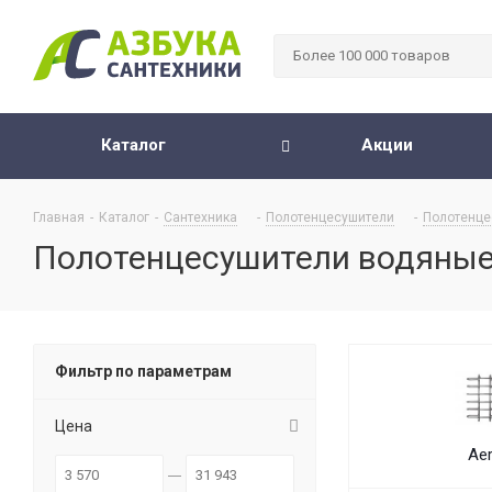
Каталог
Акции
Главная
-
Каталог
-
Сантехника
-
Полотенцесушители
-
Полотенце
Полотенцесушители водяные
Фильтр по параметрам
Цена
Ae