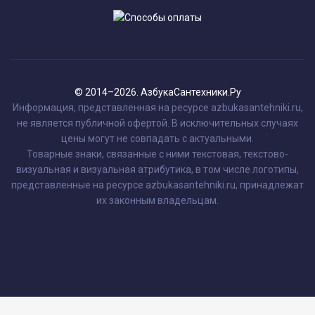
© 2014–2026. АзбукаСантехники.Ру
Информация, представленная на ресурсе azbukasantehniki.ru,
не является публичной офертой. В исключительных случаях
цены могут не совпадать с актуальными.
Товарные знаки, связанные с ними текстовая, текстово-
визуальная и визуальная атрибутика, в том числе логотипы,
представленные на ресурсе azbukasantehniki.ru, принадлежат
их законным владельцам.