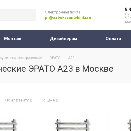
8 
Электронная почта:
Пн–
pr@azbukasantehniki.ru
Сб 
Мос
Монтаж
Дизайнерам
Оплата
сушители электрические
-
ЭРАТО
-
А23
ческие ЭРАТО А23 в Москве
По алфавиту
По цене