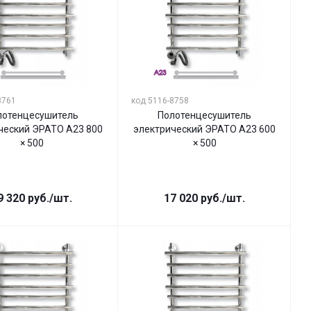
8761
код 5116-8758
лотенцесушитель
Полотенцесушитель
ческий ЭРАТО А23 800
электрический ЭРАТО А23 600
× 500
× 500
9 320
руб.
/шт.
17 020
руб.
/шт.