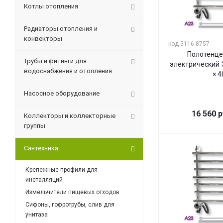
Котлы отопления
Радиаторы отопления и
конвекторы
код 5116-8757
Полотенце
Трубы и фитинги для
электрический 
водоснабжения и отопления
× 4
Насосное оборудование
16 560
р
Коллекторы и коллекторные
группы
Сантехника
Крепежные профили для
инсталляций
Измельчители пищевых отходов
Сифоны, гофротрубы, слив для
унитаза