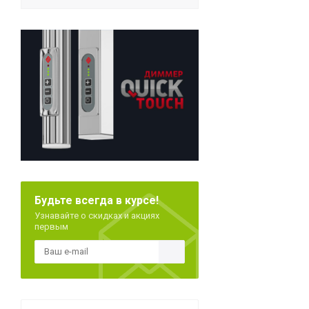
Будьте всегда в курсе!
Узнавайте о скидках и акциях
первым