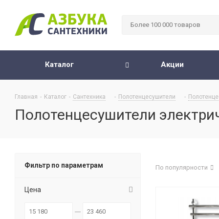
Каталог
Акции
Главная
-
Каталог
-
Сантехника
-
Полотенцесушители
-
Полотенце
Полотенцесушители электри
Фильтр по параметрам
По популярности
Цена