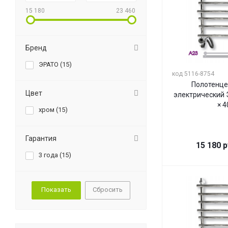
15 180
23 460
Бренд
ЭРАТО (
15
)
код 5116-8754
Полотенце
Цвет
электрический 
× 4
хром (
15
)
Гарантия
15 180
р
3 года (
15
)
Сбросить