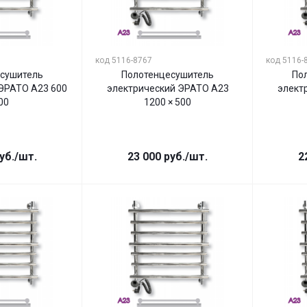
код 5116-8767
код 5116-
сушитель
Полотенцесушитель
По
ЭРАТО А23 600
электрический ЭРАТО А23
элект
00
1200 × 500
уб.
/шт.
23 000
руб.
/шт.
2