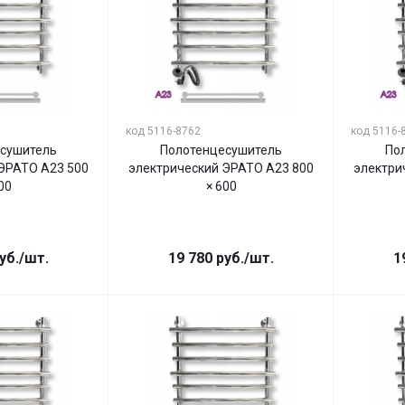
код 5116-8762
код 5116-
сушитель
Полотенцесушитель
По
ЭРАТО А23 500
электрический ЭРАТО А23 800
электри
00
× 600
уб.
/шт.
19 780
руб.
/шт.
1