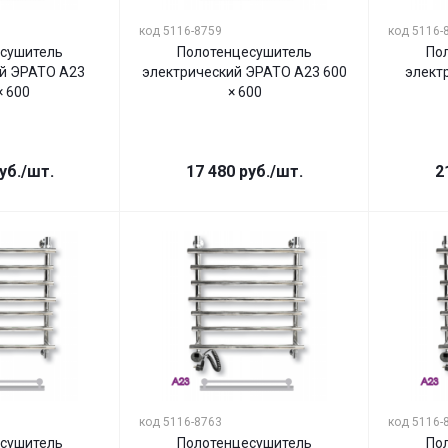
код 5116-8759
код 5116-
сушитель
Полотенцесушитель
По
й ЭРАТО А23
электрический ЭРАТО А23 600
элект
× 600
× 600
уб.
/шт.
17 480
руб.
/шт.
2
код 5116-8763
код 5116-
сушитель
Полотенцесушитель
По