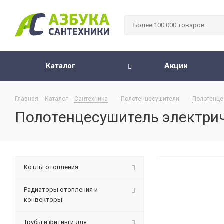
Каталог
Акции
Главная
-
Каталог
-
Сантехника
-
Полотенцесушители
-
Полотенце
Полотенцесушитель электрич
Котлы отопления
Радиаторы отопления и
конвекторы
Трубы и фитинги для