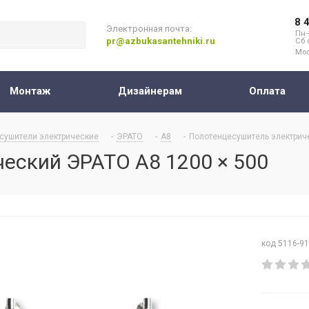
8 
Электронная почта:
Пн–
pr@azbukasantehniki.ru
Сб 
Мос
Монтаж
Дизайнерам
Оплата
сушители электрические
-
ЭРАТО
-
А8
-
Полотенцесушитель электриче
еский ЭРАТО А8 1200 × 500
код 5116-9