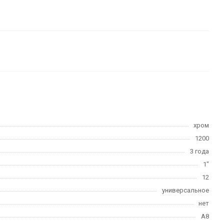
хром
1200
3 года
1"
12
универсальное
нет
А8