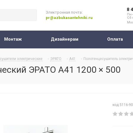
8 
Электронная почта:
Пн–
pr@azbukasantehniki.ru
Сб 
Мос
Монтаж
Дизайнерам
Оплата
сушители электрические
-
ЭРАТО
-
А41
-
Полотенцесушитель электри
еский ЭРАТО А41 1200 × 500
код 5116-9