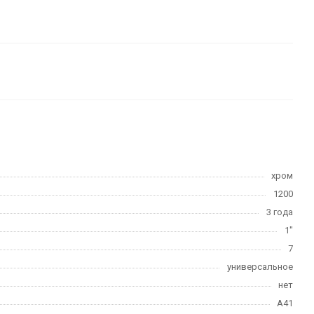
хром
1200
3 года
1"
7
универсальное
нет
А41