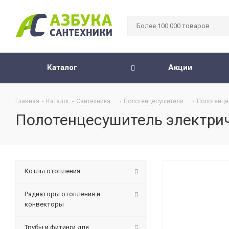
Каталог
Акции
Главная
-
Каталог
-
Сантехника
-
Полотенцесушители
-
Полотенце
Полотенцесушитель электрич
Котлы отопления
Радиаторы отопления и
конвекторы
Трубы и фитинги для