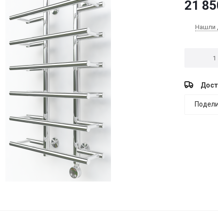
21 85
Нашли 
Дост
Подели