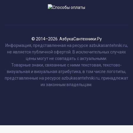
© 2014–2026. АзбукаСантехники.Ру
Информация, представленная на ресурсе azbukasantehniki.ru,
не является публичной офертой. В исключительных случаях
цены могут не совпадать с актуальными.
Товарные знаки, связанные с ними текстовая, текстово-
визуальная и визуальная атрибутика, в том числе логотипы,
представленные на ресурсе azbukasantehniki.ru, принадлежат
их законным владельцам.