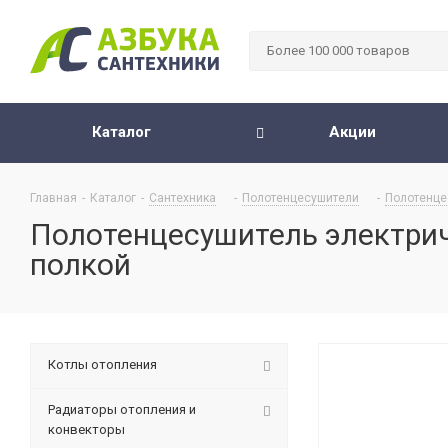
Каталог
Акции
Главная
-
Каталог
-
Сантехника
-
Полотенцесушители
-
Полотенце
Полотенцесушитель электриче
полкой
Котлы отопления
Радиаторы отопления и
конвекторы