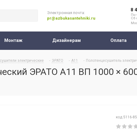
8 
Электронная почта:
Пн–
pr@azbukasantehniki.ru
Сб 
Мос
Монтаж
Дизайнерам
Оплата
сушители электрические
-
ЭРАТО
-
А11
-
Полотенцесушитель электрич
ский ЭРАТО А11 ВП 1000 × 600
код 5116-8