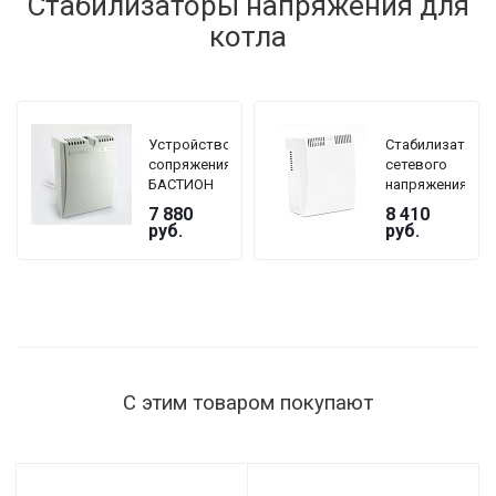
Стабилизаторы напряжения для
котла
Устройство
Стабилизатор
сопряжения
сетевого
БАСТИОН
напряжения
TEPLOCOM
TEPLOCOM
7 880
8 410
GF
БАСТИОН
руб.
руб.
ST-1515
мощность
нагрузки
1515 Вт,
145–260 В,
настенный
С этим товаром покупают