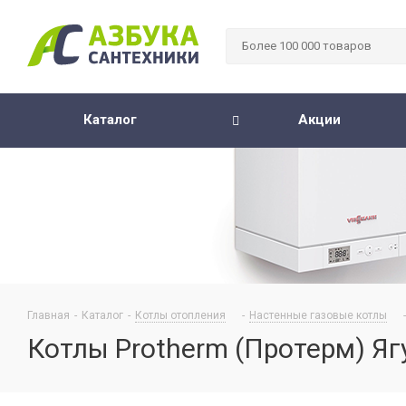
Каталог
Акции
Главная
-
Каталог
-
Котлы отопления
-
Настенные газовые котлы
-
Котлы Protherm (Протерм) Я