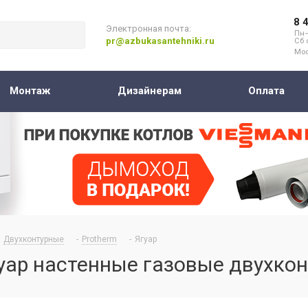
8 
Электронная почта:
Пн–
pr@azbukasantehniki.ru
Сб 
Мос
Монтаж
Дизайнерам
Оплата
Двухконтурные
-
Protherm
-
Ягуар
гуар настенные газовые двухко