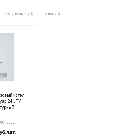
По алфавиту
По цене
зовый котел
уар 24 JTV
турный
10018582
уб.
/шт.