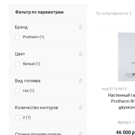
Фильтр по параметрам
По популярности
Бренд
Protherm (
1
)
Цвет
белый (
1
)
Вид топлива
код 5116-9615
газ (
1
)
Настенный га
Protherm Яг
двухкон
Количество контуров
2 (
1
)
Артикул: 
46 000
р
Страна-производитель