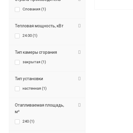
Словакия (
1
)
Тепловая мощность, кВт
24.00 (
1
)
Тип камеры сгорания
закрытая (
1
)
Тип установки
настенная (
1
)
Отапливаемая площадь,
м²
240 (
1
)