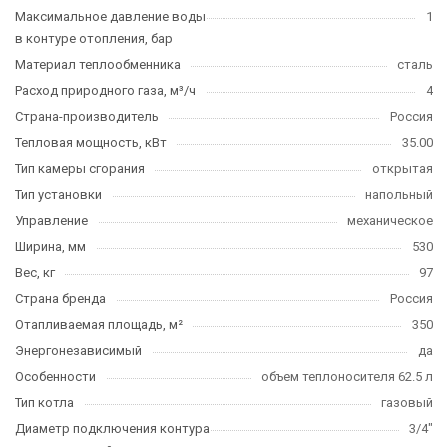
Максимальное давление воды
1
в контуре отопления, бар
Материал теплообменника
сталь
Расход природного газа, м³/ч
4
Страна-производитель
Россия
Тепловая мощность, кВт
35.00
Тип камеры сгорания
открытая
Тип установки
напольный
Управление
механическое
Ширина, мм
530
Вес, кг
97
Страна бренда
Россия
Отапливаемая площадь, м²
350
Энергонезависимый
да
Особенности
объем теплоносителя 62.5 л
Тип котла
газовый
Диаметр подключения контура
3/4"