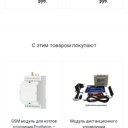
руб.
руб.
ST-1515
мощность
нагрузки
1515 Вт,
145–260 В,
настенный
С этим товаром покупают
GSM модуль для котлов
Модуль дистанционного
отопления Protherm —
управления