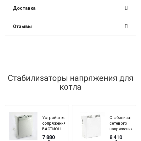
Доставка
Отзывы
Стабилизаторы напряжения для
котла
Устройство
Стабилизатор
сопряжения
сетевого
БАСТИОН
напряжения
TEPLOCOM
TEPLOCOM
7 880
8 410
GF
БАСТИОН