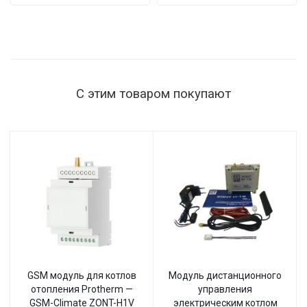
мощность
нагрузки
1515 Вт,
145–260 В,
настенный
С этим товаром покупают
GSM модуль для котлов
Модуль дистанционного
отопления Protherm —
управления
GSM-Climate ZONT-H1V
электрическим котлом