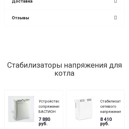
Доставка
Отзывы
Стабилизаторы напряжения для
котла
Устройство
Стабилизатор
сопряжения
сетевого
БАСТИОН
напряжения
TEPLOCOM
TEPLOCOM
7 880
8 410
GF
БАСТИОН
руб.
руб.
ST-1515