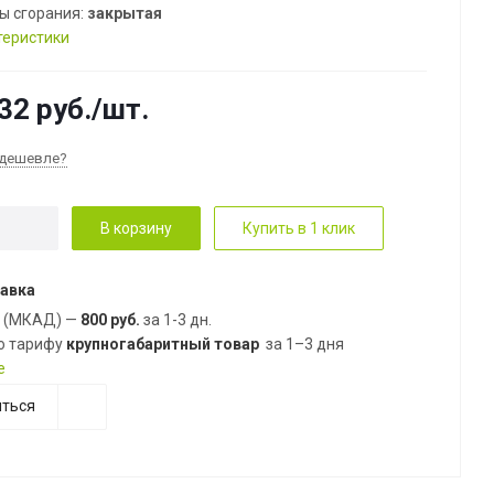
ы сгорания:
закрытая
теристики
32
руб.
/шт.
дешевле?
В корзину
Купить в 1 клик
авка
е (МКАД) —
800 руб.
за 1-3 дн.
о тарифу
крупногабаритный товар
за 1–3 дня
е
ться