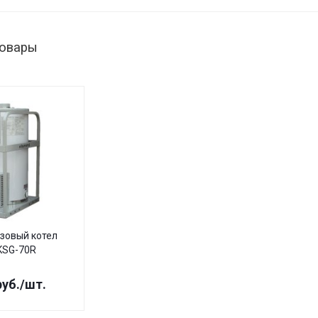
товары
зовый котел
 KSG-70R
уб.
/шт.