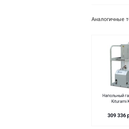
Аналогичные 
Напольный га
Kiturami
309 336
р