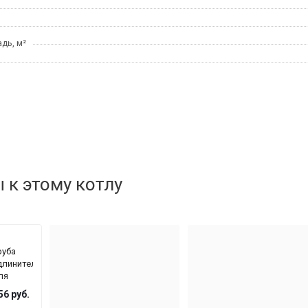
дь, м²
к этому котлу
руба
длинительная
ля
аздельного
56
руб.
ымохода