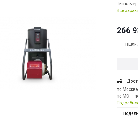
Тип камер
Все харак
266 9
Нашли 
Дост
по Москв
по МО — п
Подробне
Подели