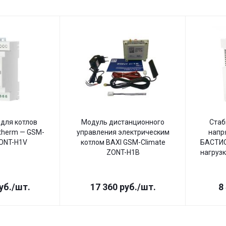
для котлов
Модуль дистанционного
Стаб
therm — GSM-
управления электрическим
напр
ZONT-H1V
котлом BAXI GSM-Climate
БАСТИО
ZONT-H1B
нагрузк
уб.
/шт.
17 360
руб.
/шт.
8