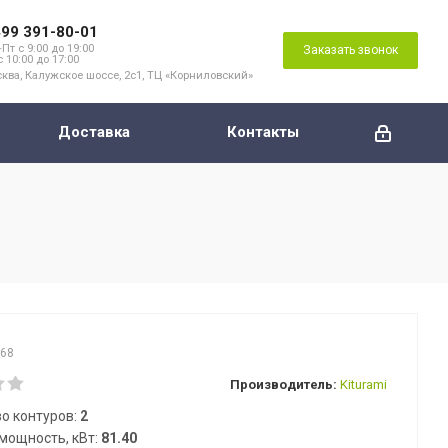
499 391-80-01
Пт с 9:00 до 19:00
Заказать звонок
с 10:00 до 17:00
ква, Калужское шоссе, 2с1, ТЦ «Корниловский»
Доставка
Контакты
768
Производитель:
Kiturami
о контуров:
2
мощность, кВт:
81.40