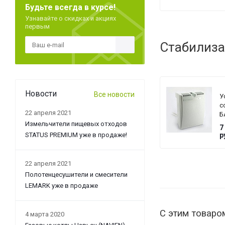
K
Будьте всегда в курсе!
8
Узнавайте о скидках и акциях
д
первым
к
T
Стабилиза
Новости
Все новости
У
с
22 апреля 2021
Б
T
Измельчители пищевых отходов
7
G
STATUS PREMIUM уже в продаже!
р
22 апреля 2021
Полотенцесушители и смесители
LEMARK уже в продаже
С этим товаро
4 марта 2020