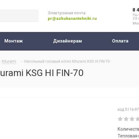
8 
Электронная почта:
Пн–
pr@azbukasantehniki.ru
Сб 
Мос
Монтаж
Дизайнерам
Оплата
-
Kiturami
-
Напольный газовый котел Kiturami KSG HI FIN-70
urami KSG HI FIN-70
код 5116-9
Количеств
Тепловая 