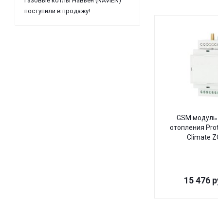
Газовые котлы Навьен (NAVIEN)
поступили в продажу!
GSM модуль 
отопления Pro
Climate 
15 476
р