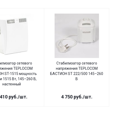
илизатор сетевого
Стабилизатор сетевого
яжения TEPLOCOM
напряжения TEPLOCOM
Н ST-1515 мощность
БАСТИОН ST 222/500 145–260
Б
и 1515 Вт, 145–260 В,
В
настенный
 410
руб.
/шт.
4 750
руб.
/шт.