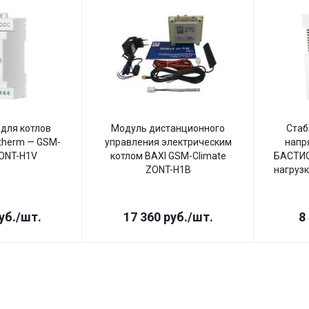
для котлов
Модуль дистанционного
Стаб
therm — GSM-
управления электрическим
напр
ZONT-H1V
котлом BAXI GSM-Climate
БАСТИО
ZONT-H1B
нагрузк
уб.
/шт.
17 360
руб.
/шт.
8