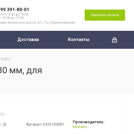
499 391-80-01
Пт с 9:00 до 19:00
Заказать звонок
с 10:00 до 17:00
ква, Калужское шоссе, 2с1, ТЦ «Корниловский»
Доставка
Контакты
 TURBO
80 мм, для
973
Производитель:
Артикул:
E41E130001
Kiturami