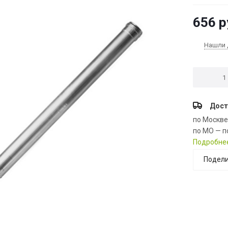
656
р
Нашли 
Дост
по Москв
по МО — п
Подробне
Подели