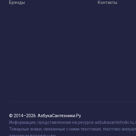
Бренды
Контакты
© 2014–2026. АзбукаСантехники.Ру
Информация, представленная на ресурсе azbukasantehniki.ru,
Товарные знаки, связанные с ними текстовая, текстово-визуал
законным владельцам.