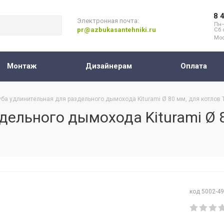
8 
Электронная почта:
Пн–
pr@azbukasantehniki.ru
Сб 
Мос
Монтаж
Дизайнерам
Оплата
уба удлинительная для раздельного дымохода Kiturami Ø 80 мм, для котлов
дельного дымохода Kiturami Ø 
код 5002-4