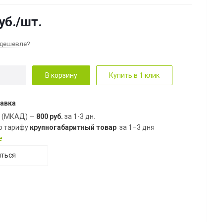
уб.
/шт.
дешевле?
В корзину
Купить в 1 клик
авка
е (МКАД) —
800 руб.
за 1-3 дн.
о тарифу
крупногабаритный товар
за 1–3 дня
е
ться