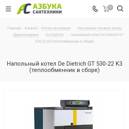
0
Главная
-
Каталог
-
Котлы отопления
-
Настенные газовые котлы
-
Двухконтурные
-
De Dietrich
-
Напольный котел De Dietrich GT
530-22 K3 (теплообменник в сборе)
Напольный котел De Dietrich GT 530-22 K3
(теплообменник в сборе)