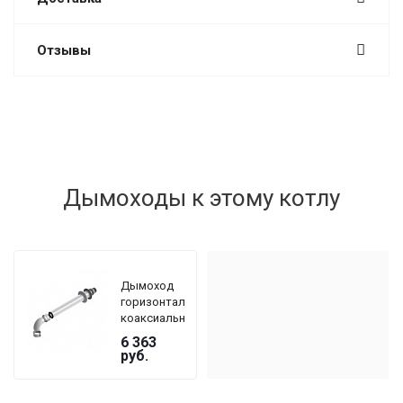
Отзывы
Дымоходы к этому котлу
Дымоход
горизонтальный
коаксиальный
De Dietrich
6 363
DY 908 Ø
руб.
60/100 мм,
длина 800
мм