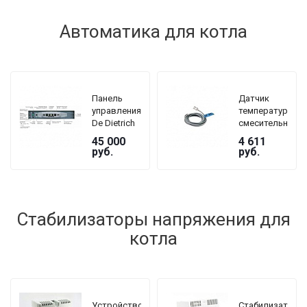
Автоматика для котла
Панель
Датчик
управления
температуры
De Dietrich
смесительного
DTG 230
контура De
45 000
4 611
GJ5 B3
Dietrich AD
руб.
руб.
199
Стабилизаторы напряжения для
котла
Устройство
Стабилизатор