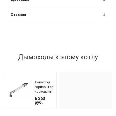
Отзывы
Дымоходы к этому котлу
Дымоход
горизонтальный
коаксиальный
De Dietrich
6 363
DY 908 Ø
руб.
60/100 мм,
длина 800
мм