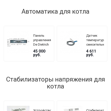
Автоматика для котла
Панель
Датчик
управления
температуры
De Dietrich
смесительного
DTG 230
контура De
45 000
4 611
GJ5 B3
Dietrich AD
руб.
руб.
199
Стабилизаторы напряжения для
котла
Устройство
Стабилизатор