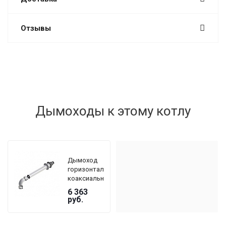
Отзывы
Дымоходы к этому котлу
Дымоход
горизонтальный
коаксиальный
De Dietrich
6 363
DY 908 Ø
руб.
60/100 мм,
длина 800
мм