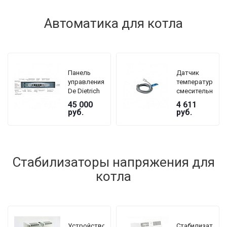
Автоматика для котла
Панель
Датчик
управления
температуры
De Dietrich
смесительного
DTG 230
контура De
45 000
4 611
GJ5 B3
Dietrich AD
руб.
руб.
199
Стабилизаторы напряжения для
котла
Устройство
Стабилизатор