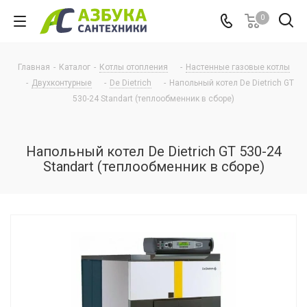
0
Главная
-
Каталог
-
Котлы отопления
-
Настенные газовые котлы
-
Двухконтурные
-
De Dietrich
-
Напольный котел De Dietrich GT
530-24 Standart (теплообменник в сборе)
Напольный котел De Dietrich GT 530-24
Standart (теплообменник в сборе)