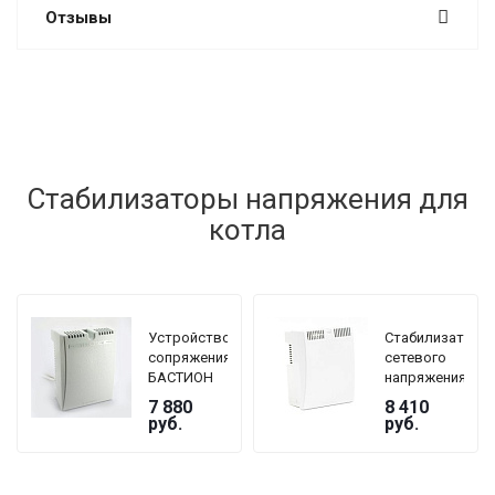
Отзывы
Стабилизаторы напряжения для
котла
Устройство
Стабилизатор
сопряжения
сетевого
БАСТИОН
напряжения
TEPLOCOM
TEPLOCOM
7 880
8 410
GF
БАСТИОН
руб.
руб.
ST-1515
мощность
нагрузки