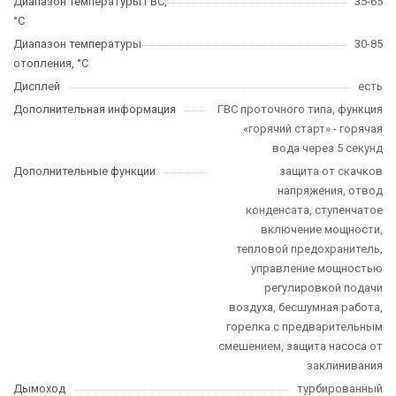
Диапазон температуры ГВС,
35-65
°C
Диапазон температуры
30-85
отопления, °C
Дисплей
есть
Дополнительная информация
ГВС проточного типа, функция
«горячий старт» - горячая
вода через 5 секунд
Дополнительные функции
защита от скачков
напряжения, отвод
конденсата, ступенчатое
включение мощности,
тепловой предохранитель,
управление мощностью
регулировкой подачи
воздуха, бесшумная работа,
горелка с предварительным
смешением, защита насоса от
заклинивания
Дымоход
турбированный