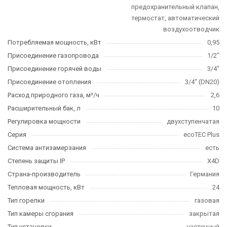
предохранительный клапан,
термостат, автоматический
воздухоотводчик
Потребляемая мощность, кВт
0,95
Присоединение газопровода
1/2"
Присоединение горячей воды
3/4"
Присоединение отопления
3/4" (DN20)
Расход природного газа, м³/ч
2,6
Расширительный бак, л
10
Регулировка мощности
двухступенчатая
Серия
ecoTEC Plus
Система антизамерзания
есть
Степень защиты IP
X4D
Страна-производитель
Германия
Тепловая мощность, кВт
24
Тип горелки
газовая
Тип камеры сгорания
закрытая
Тип установки
настенный