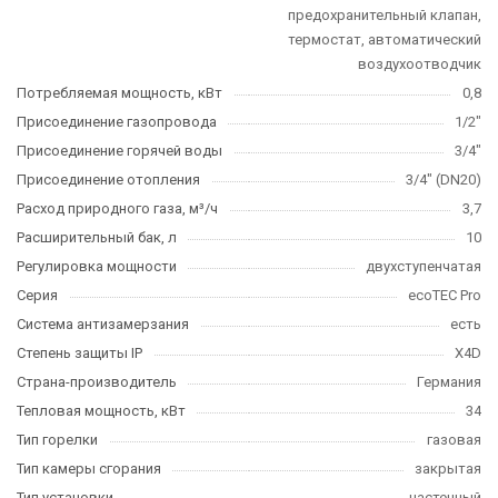
предохранительный клапан,
термостат, автоматический
воздухоотводчик
Потребляемая мощность, кВт
0,8
Присоединение газопровода
1/2"
Присоединение горячей воды
3/4"
Присоединение отопления
3/4" (DN20)
Расход природного газа, м³/ч
3,7
Расширительный бак, л
10
Регулировка мощности
двухступенчатая
Серия
ecoTEC Pro
Система антизамерзания
есть
Степень защиты IP
X4D
Страна-производитель
Германия
Тепловая мощность, кВт
34
Тип горелки
газовая
Тип камеры сгорания
закрытая
Тип установки
настенный