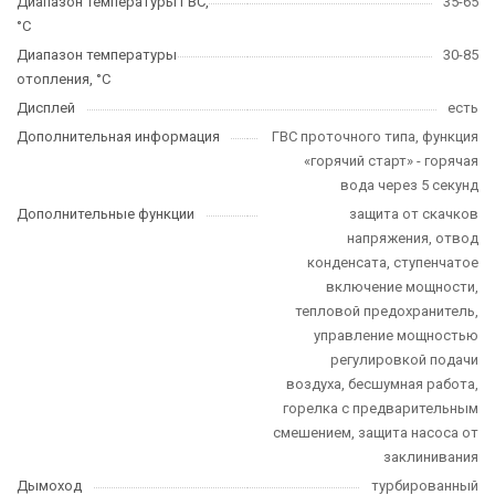
Диапазон температуры ГВС,
35-65
°C
Диапазон температуры
30-85
отопления, °C
Дисплей
есть
Дополнительная информация
ГВС проточного типа, функция
«горячий старт» - горячая
вода через 5 секунд
Дополнительные функции
защита от скачков
напряжения, отвод
конденсата, ступенчатое
включение мощности,
тепловой предохранитель,
управление мощностью
регулировкой подачи
воздуха, бесшумная работа,
горелка с предварительным
смешением, защита насоса от
заклинивания
Дымоход
турбированный