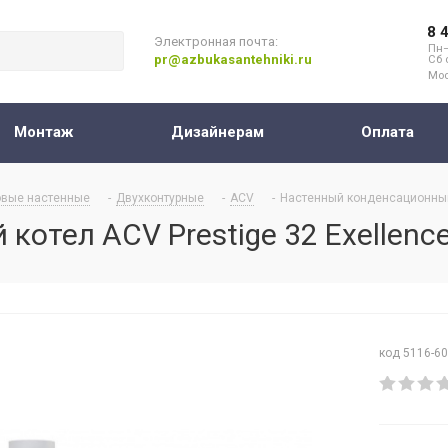
8 
Электронная почта:
Пн–
pr@azbukasantehniki.ru
Сб 
Мос
Монтаж
Дизайнерам
Оплата
овые настенные
-
Двухконтурные
-
ACV
-
Настенный конденсационный 
отел ACV Prestige 32 Exellenc
код 5116-6