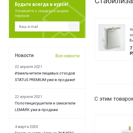
Стабилиза
Будьте всегда в курсе!
Узнавайте о скидках и акциях
первым
У
с
Б
T
7
G
р
Новости
Все новости
22 апреля 2021
Измельчители пищевых отходов
STATUS PREMIUM уже в продаже!
22 апреля 2021
С этим товаро
Полотенцесушители и смесители
LEMARK уже в продаже
4 марта 2020