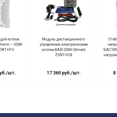
для котлов
Модуль дистанционного
Стаб
therm — GSM-
управления электрическим
напр
ZONT-H1V
котлом BAXI GSM-Climate
БАСТИО
ZONT-H1B
нагрузк
уб.
/шт.
17 360
руб.
/шт.
8