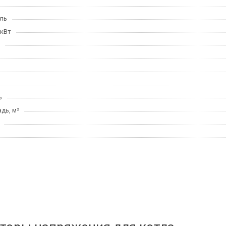
ль
 кВт
ь
дь, м²