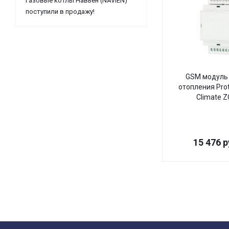
Газовые котлы Навьен (NAVIEN)
поступили в продажу!
GSM модуль 
отопления Pro
Climate 
15 476
р