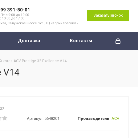
499 391-80-01
Пт с 9:00 до 19:00
Заказать звонок
с 10:00 до 17:00
ква, Калужское шоссе, 2с1, ТЦ «Корниловский»
Доставка
Контакты
котел ACV Prestige 32 Exellence V14
e V14
032
Артикул:
5648201
Производитель:
ACV