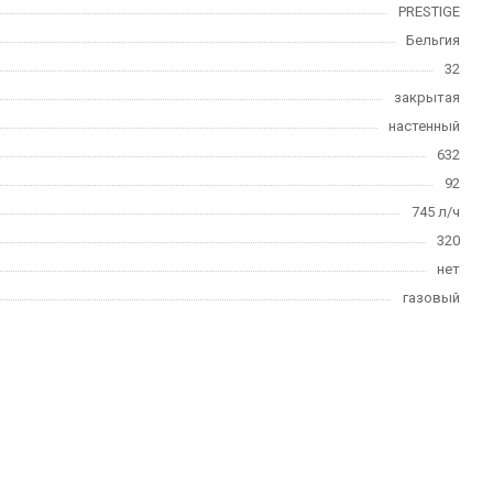
PRESTIGE
Бельгия
32
закрытая
настенный
632
92
745 л/ч
320
нет
газовый