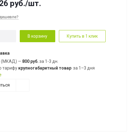
26
руб.
/шт.
дешевле?
В корзину
Купить в 1 клик
авка
е (МКАД) —
800 руб.
за 1-3 дн.
о тарифу
крупногабаритный товар
за 1–3 дня
е
ться