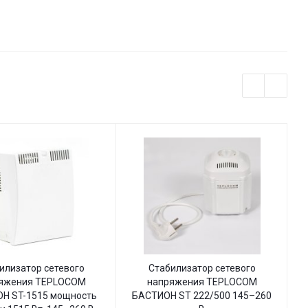
В
В с
индикацией
илизатор сетевого
Стабилизатор сетевого
яжения TEPLOCOM
напряжения TEPLOCOM
Н ST-1515 мощность
БАСТИОН ST 222/500 145–260
Б