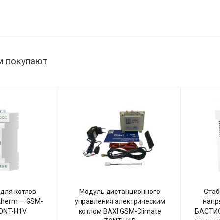
нагрузки
145–260
1515 Вт,
В
145–260
В,
настенный
м покупают
для котлов
Модуль дистанционного
Стаб
therm — GSM-
управления электрическим
напр
ZONT-H1V
котлом BAXI GSM-Climate
БАСТИО