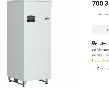
700 3
Нашли 
Дост
по Москв
по МО — п
Подробне
Подели