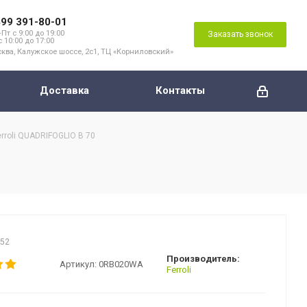
499 391-80-01
Пт с 9:00 до 19:00
Заказать звонок
с 10:00 до 17:00
ква, Калужское шоссе, 2с1, ТЦ «Корниловский»
Доставка
Контакты
roli QUADRIFOGLIO B 70
252
Производитель:
Артикул:
0RB020WA
Ferroli