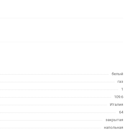
белый
газ
1
109.6
Италия
64
закрытая
напольная