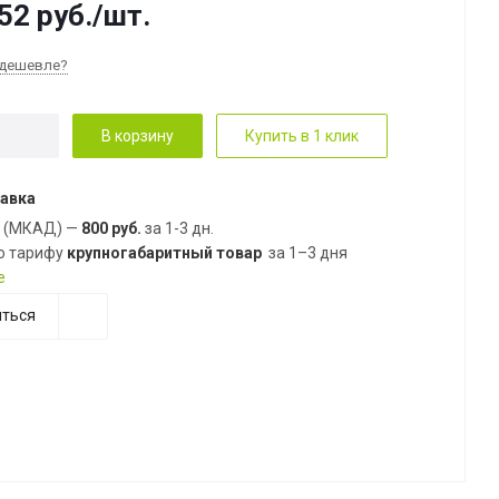
52
руб.
/шт.
дешевле?
В корзину
Купить в 1 клик
авка
е (МКАД) —
800 руб.
за 1-3 дн.
о тарифу
крупногабаритный товар
за 1–3 дня
е
ться