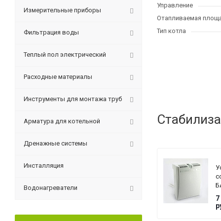
Управление
Измерительные приборы
Отапливаемая площа
Тип котла
Фильтрация воды
Теплый пол электрический
Расходные материалы
Инструменты для монтажа труб
Стабилиза
Арматура для котельной
Дренажные системы
Инсталляция
У
с
Б
Водонагреватели
T
7
G
р