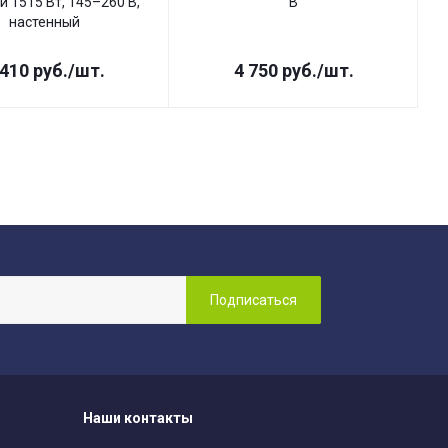
и 1515 Вт, 145–260 В,
В
настенный
 410
руб.
/шт.
4 750
руб.
/шт.
Наши контакты