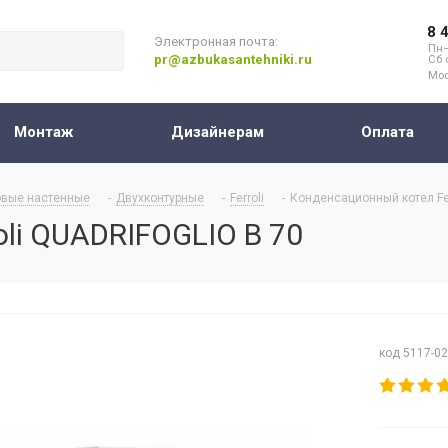
8 
Электронная почта:
Пн–
pr@azbukasantehniki.ru
Сб 
Мос
Монтаж
Дизайнерам
Оплата
овые настенные
-
Двухконтурные
-
Ferroli
-
Конденсационный котел Fer
li QUADRIFOGLIO B 70
код 5117-0