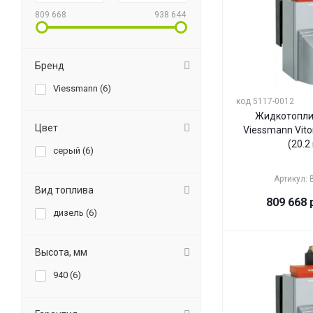
809 668
938 644
Бренд
Viessmann (
6
)
код 5117-0012
Жидкотопли
Цвет
Viessmann Vito
(20.2
серый (
6
)
Артикул:
Вид топлива
809 668
р
дизель (
6
)
Высота, мм
940 (
6
)