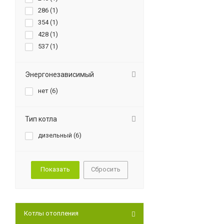
286 (
1
)
354 (
1
)
428 (
1
)
537 (
1
)
Энергонезависимый
нет (
6
)
Тип котла
дизельный (
6
)
Сбросить
Котлы отопления