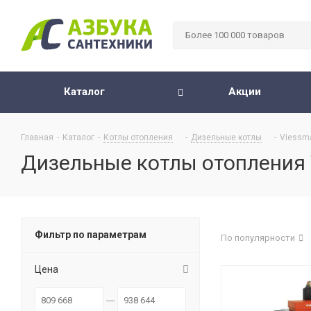
Каталог
Акции
Главная
-
Каталог
-
Котлы отопления
-
Дизельные котлы
-
Viessm
Дизельные котлы отопления
Фильтр по параметрам
По популярности
Цена