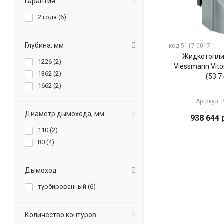
Гарантия
2 года (
6
)
Глубина, мм
код 5117-0017
Жидкотопли
1226 (
2
)
Viessmann Vito
1362 (
2
)
(53.7
1662 (
2
)
Артикул:
Диаметр дымохода, мм
938 644
р
110 (
2
)
80 (
4
)
Дымоход
турбированный (
6
)
Количество контуров