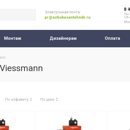
8 
Электронная почта:
Пн–
pr@azbukasantehniki.ru
Сб 
Мос
Монтаж
Дизайнерам
Оплата
ann
 Viessmann
По алфавиту
По цене