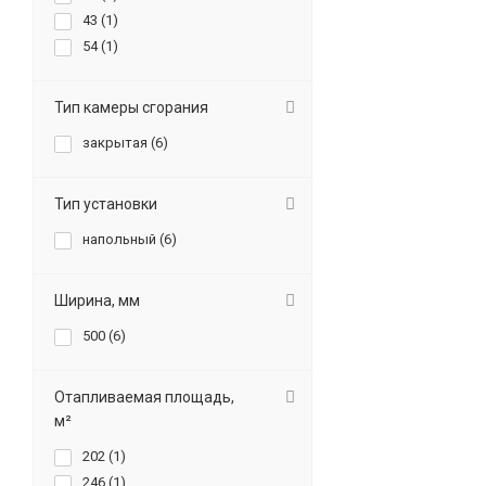
43 (
1
)
54 (
1
)
Тип камеры сгорания
закрытая (
6
)
Тип установки
напольный (
6
)
Ширина, мм
500 (
6
)
Отапливаемая площадь,
м²
202 (
1
)
246 (
1
)