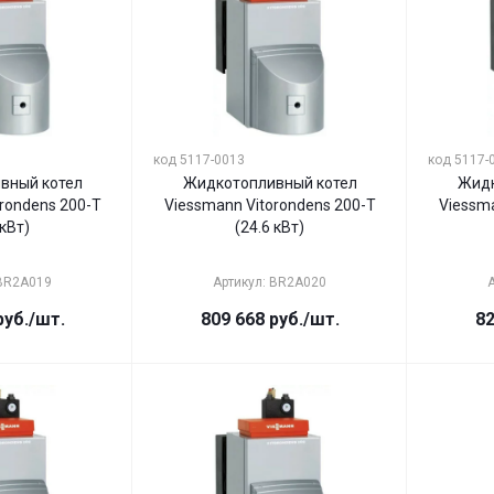
код 5117-0013
код 5117-
вный котел
Жидкотопливный котел
Жидк
rondens 200-T
Viessmann Vitorondens 200-T
Viessma
 кВт)
(24.6 кВт)
 BR2A019
Артикул: BR2A020
уб.
/шт.
809 668
руб.
/шт.
82