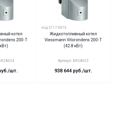
код 5117-0016
вный котел
Жидкотопливный котел
rondens 200-T
Viessmann Vitorondens 200-T
 кВт)
(42.8 кВт)
 BR2A024
Артикул: BR2A023
уб.
/шт.
938 644
руб.
/шт.