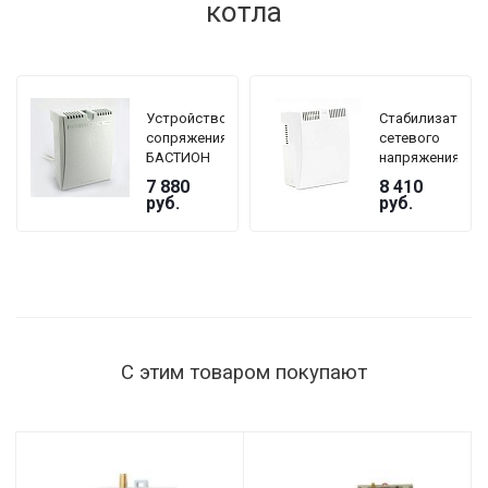
котла
Устройство
Стабилизатор
сопряжения
сетевого
БАСТИОН
напряжения
TEPLOCOM
TEPLOCOM
7 880
8 410
GF
БАСТИОН
руб.
руб.
ST-1515
мощность
нагрузки
1515 Вт,
145–260 В,
настенный
С этим товаром покупают