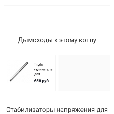
Дымоходы к этому котлу
Труба
удлинительная
для
раздельного
656
руб.
дымохода
Kiturami Ø
80 мм, для
котлов
TURBO
Стабилизаторы напряжения для