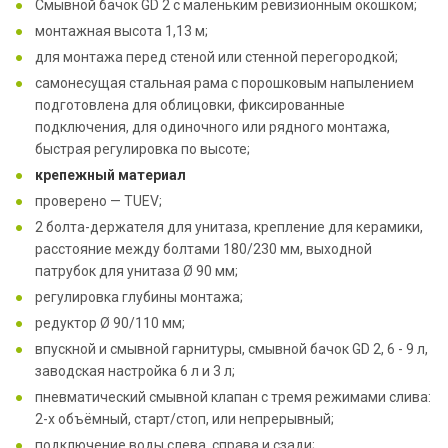
Смывной бачок GD 2 с маленьким ревизионным окошком;
монтажная высота 1,13 м;
для монтажа перед стеной или стенной перегородкой;
самонесущая стальная рама с порошковым напылением
подготовлена для облицовки, фиксированные
подключения, для одиночного или рядного монтажа,
быстрая регулировка по высоте;
крепежный материал
проверено — TUEV;
2 болта-держателя для унитаза, крепление для керамики,
расстояние между болтами 180/230 мм, выходной
патрубок для унитаза Ø 90 мм;
регулировка глубины монтажа;
редуктор Ø 90/110 мм;
впускной и смывной гарнитуры, смывной бачок GD 2, 6 - 9 л,
заводская настройка 6 л и 3 л;
пневматический смывной клапан с тремя режимами слива:
2-х объёмный, старт/стоп, или непрерывный;
подключение воды слева, справа и сзади;