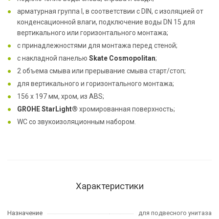
арматурная группа I, в соответствии с DIN, с изоляцией от
конденсационной влаги, подключение воды DN 15 для
вертикального или горизонтального монтажа;
с принадлежностями для монтажа перед стеной;
с накладной панелью
Skate Cosmopolitan
;
2 объема смыва или прерывание смыва старт/стоп;
для вертикального и горизонтального монтажа;
156 x 197 мм, хром, из ABS;
GROHE StarLight®
хромированная поверхность;
WC со звукоизоляционным набором.
Характеристики
Назначение
для подвесного унитаза