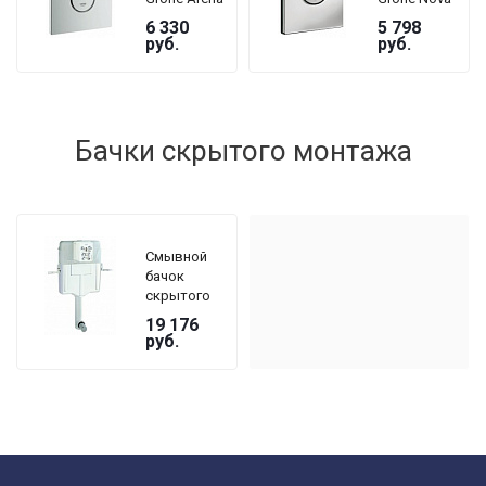
Cosmopolitan
Cosmopolitan
6 330
5 798
38844P00
38765000
руб.
руб.
хром
хром
матовый
Бачки скрытого монтажа
Смывной
бачок
скрытого
монтажа
19 176
Grohe GD2
руб.
38661000