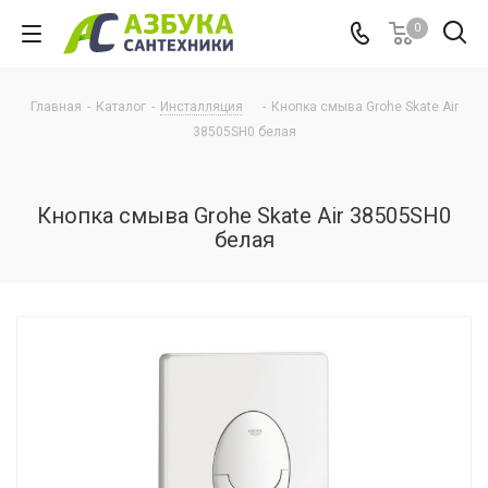
0
Главная
-
Каталог
-
Инсталляция
-
Кнопка смыва Grohe Skate Air
38505SH0 белая
Кнопка смыва Grohe Skate Air 38505SH0
белая