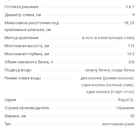
Готовое решение
3 в 1
Диаметр слива, см
9
Межосевое расстояние под
18, 23
крепежные шпильки, см
Метод крепления
в пол, в капитальную стену
Монтажная высота, см
113
Монтажная глубина, см
16.5
Объем смывного бачка, л
3/6
Подвод воды
сверху бачка, сзади бачка
Режим слива воды
две кнопки (режим эконом),
одна кнопка (полный слив),
одна кнопка (старт-стоп)
Серия
Rapid SL
Страна-производитель
Германия
Ширина, см
50
Тип
монтажная рама