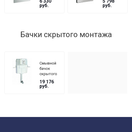
6 330
5 798
38844P00
38765000
руб.
руб.
хром
хром
матовый
Бачки скрытого монтажа
Смывной
бачок
скрытого
монтажа
19 176
Grohe GD2
руб.
38661000