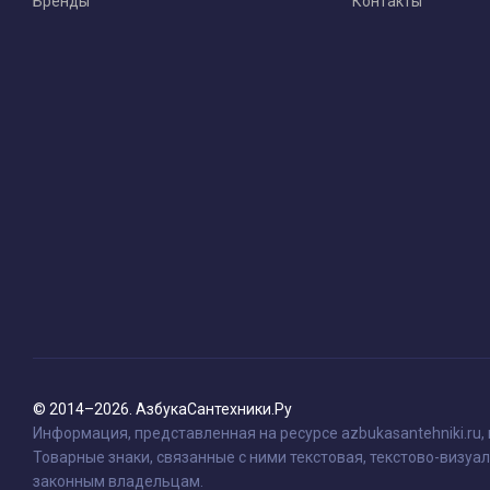
Бренды
Контакты
© 2014–2026. АзбукаСантехники.Ру
Информация, представленная на ресурсе azbukasantehniki.ru,
Товарные знаки, связанные с ними текстовая, текстово-визуал
законным владельцам.