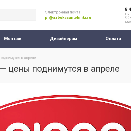
8 
Электронная почта:
Пн–
pr@azbukasantehniki.ru
Сб 
Мос
Монтаж
Дизайнерам
Оплата
поднимутся в апреле
— цены поднимутся в апреле