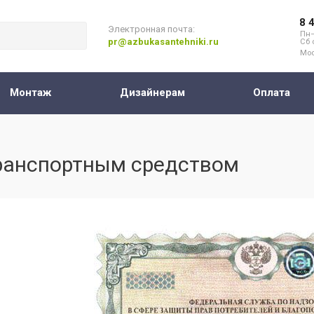
8 
Электронная почта:
Пн–
pr@azbukasantehniki.ru
Сб 
Мос
Монтаж
Дизайнерам
Оплата
транспортным средством