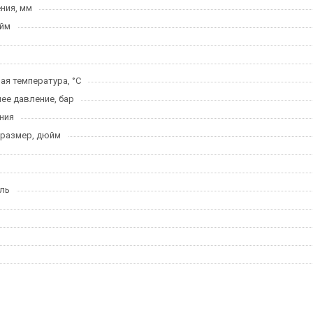
ния, мм
юйм
я температура, °C
ее давление, бар
ния
 размер, дюйм
ль