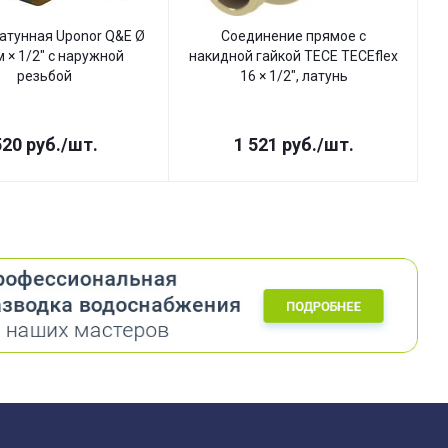
атунная Uponor Q&E Ø
Соединение прямое с
 × 1/2" с наружной
накидной гайкой TECE TECEflex
резьбой
16 × 1/2", латунь
520
руб.
/шт.
1 521
руб.
/шт.