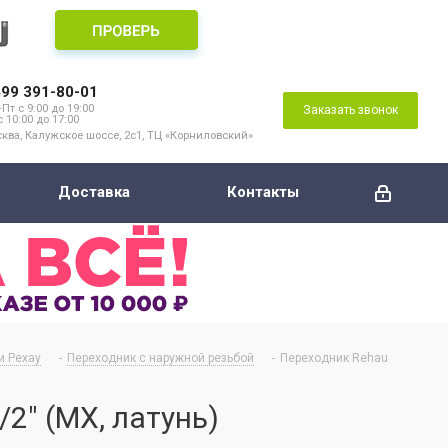
499 391-80-01
Пт с 9:00 до 19:00
Заказать звонок
с 10:00 до 17:00
ква, Калужское шоссе, 2с1, ТЦ «Корниловский»
Доставка
Контакты
и Рехау
-
Переходник с наружной резьбой
-
Переходник Rehau
2" (MX, латунь)