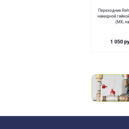
Переходник Reh
накидной гайкой
(MX, л
1 050
ру