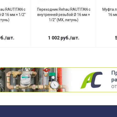
au RAUTITAN с
Переходник Rehau RAUTITAN с
Муфта л
 Ø 16 мм × 1/2"
внутренней резьбой Ø 16 мм ×
16 мм
атунь)
1/2" (MX, латунь)
б.
/шт.
1 002
руб.
/шт.