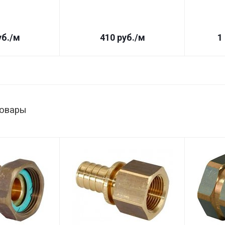
б.
/м
410
руб.
/м
1
товары