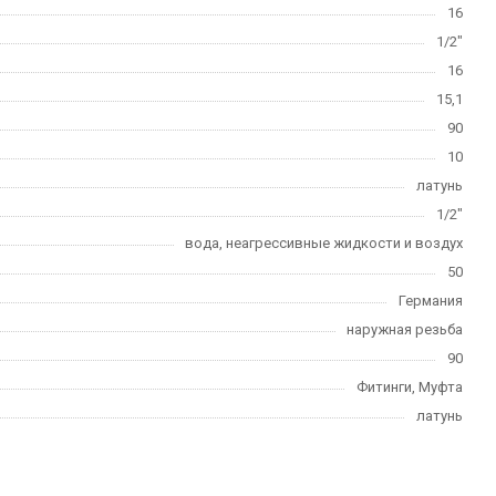
16
1/2"
16
15,1
90
10
латунь
1/2"
вода, неагрессивные жидкости и воздух
50
Германия
наружная резьба
90
Фитинги, Муфта
латунь