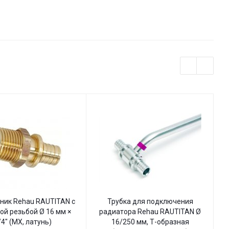
ник Rehau RAUTITAN с
Трубка для подключения
ой резьбой Ø 16 мм ×
радиатора Rehau RAUTITAN Ø
/4" (MX, латунь)
16/250 мм, Т-образная
н