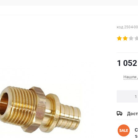
код 2504-0
1 052
Нашли 
Дост
С
1