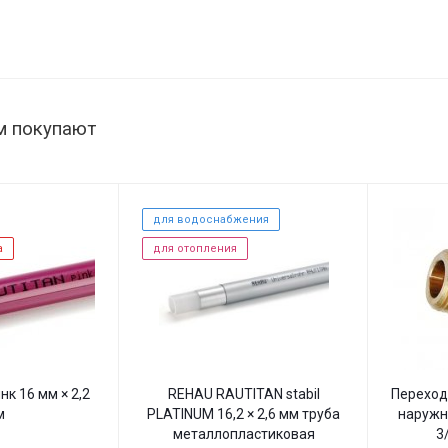
м покупают
для водоснабжения
а
для отопления
нк 16 мм × 2,2
REHAU RAUTITAN stabil
Переход
м
PLATINUM 16,2 × 2,6 мм труба
наружн
металлопластиковая
3