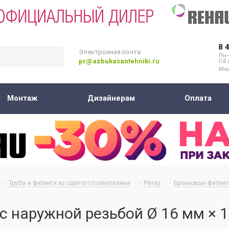
8 
Электронная почта:
Пн–
pr@azbukasantehniki.ru
Сб 
Мос
Монтаж
Дизайнерам
Оплата
-
Трубы и фитинги из сшитого полиэтилена
-
Рехау
-
Бронзовые фитинг
 наружной резьбой Ø 16 мм × 1/