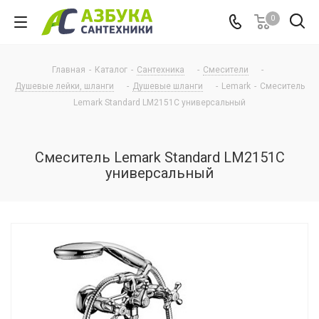
0
Главная
-
Каталог
-
Сантехника
-
Смесители
-
Душевые лейки, шланги
-
Душевые шланги
-
Lemark
-
Смеситель
Lemark Standard LM2151C универсальный
Смеситель Lemark Standard LM2151C
универсальный