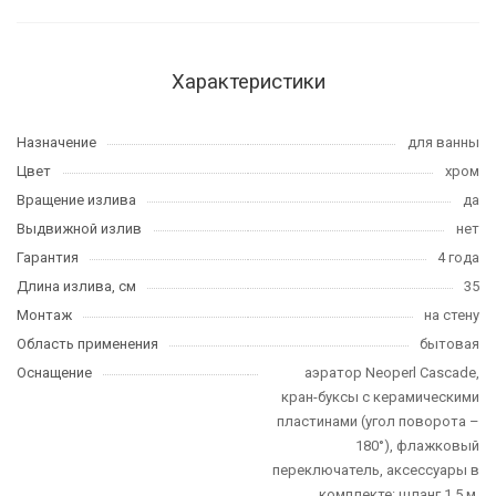
Характеристики
Назначение
для ванны
Цвет
хром
Вращение излива
да
Выдвижной излив
нет
Гарантия
4 года
Длина излива, см
35
Монтаж
на стену
Область применения
бытовая
Оснащение
аэратор Neoperl Cascade,
кран-буксы с керамическими
пластинами (угол поворота –
180°), флажковый
переключатель, аксессуары в
комплекте: шланг 1,5 м,