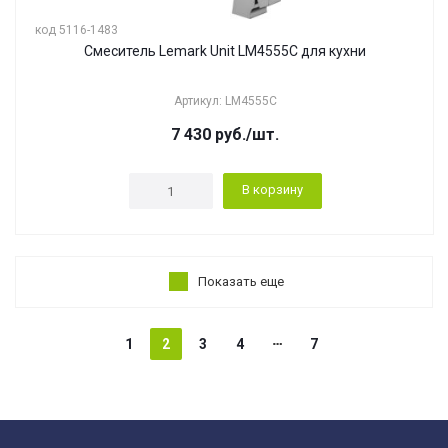
код 5116-1483
Смеситель Lemark Unit LM4555C для кухни
Артикул: LM4555C
7 430
руб.
/шт.
В корзину
Показать еще
1
2
3
4
7