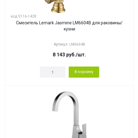
код 5116-1428
Смеситель Lemark Jasmine LM6604B для раковины/
кухни
Артикул: LM6604B
8 143
руб.
/шт.
В корзину