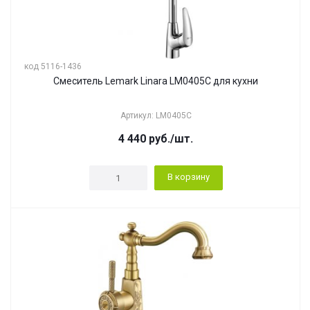
код 5116-1436
Смеситель Lemark Linara LM0405C для кухни
Артикул: LM0405C
4 440
руб.
/шт.
В корзину