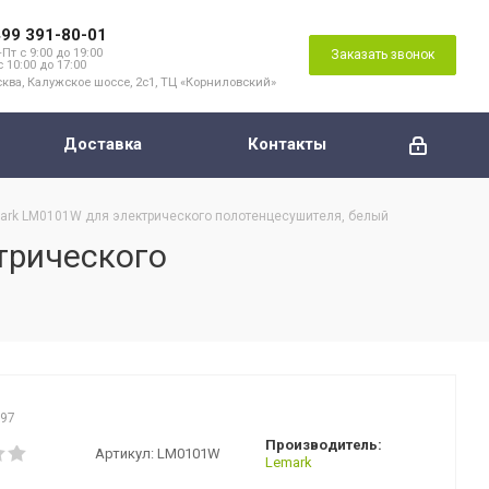
499 391-80-01
Пт с 9:00 до 19:00
Заказать звонок
с 10:00 до 17:00
ква, Калужское шоссе, 2с1, ТЦ «Корниловский»
Доставка
Контакты
ark LM0101W для электрического полотенцесушителя, белый
трического
197
Производитель:
Артикул:
LM0101W
Lemark