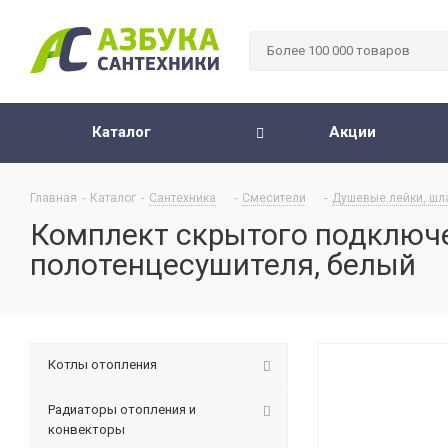
Каталог
Акции
Главная
-
Каталог
-
Сантехника
-
Смесители
-
Душевые лейки, шл
Комплект скрытого подключ
полотенцесушителя, белый
Котлы отопления
Радиаторы отопления и
конвекторы