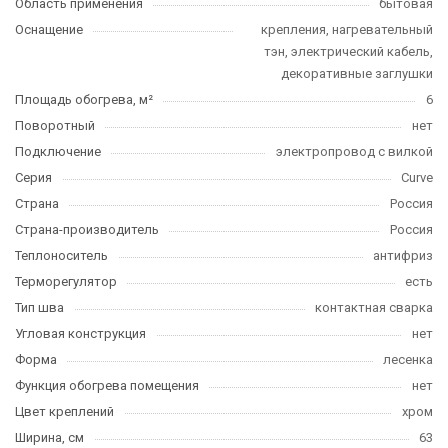
Область применения
бытовая
Оснащение
крепления, нагревательный
тэн, электрический кабель,
декоративные заглушки
Площадь обогрева, м²
6
Поворотный
нет
Подключение
электропровод с вилкой
Серия
Curve
Страна
Россия
Страна-производитель
Россия
Теплоноситель
антифриз
Терморегулятор
есть
Тип шва
контактная сварка
Угловая конструкция
нет
Форма
лесенка
Функция обогрева помещения
нет
Цвет креплений
хром
Ширина, см
63