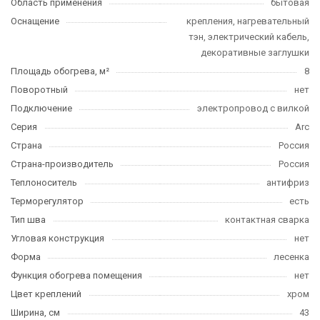
Область применения
бытовая
Оснащение
крепления, нагревательный
тэн, электрический кабель,
декоративные заглушки
Площадь обогрева, м²
8
Поворотный
нет
Подключение
электропровод с вилкой
Серия
Arc
Страна
Россия
Страна-производитель
Россия
Теплоноситель
антифриз
Терморегулятор
есть
Тип шва
контактная сварка
Угловая конструкция
нет
Форма
лесенка
Функция обогрева помещения
нет
Цвет креплений
хром
Ширина, см
43