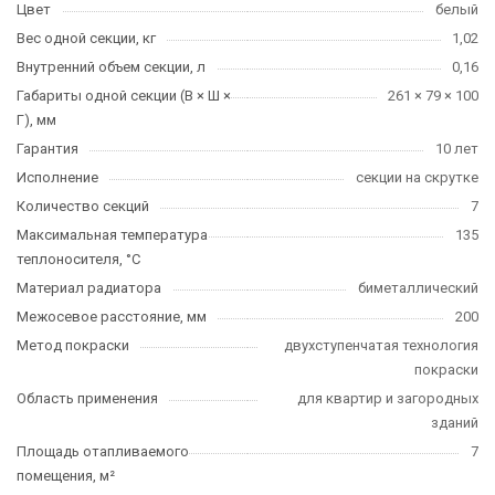
Цвет
белый
Вес одной секции, кг
1,02
Внутренний объем секции, л
0,16
Габариты одной секции (В × Ш ×
261 × 79 × 100
Г), мм
Гарантия
10 лет
Исполнение
секции на скрутке
Количество секций
7
Максимальная температура
135
теплоносителя, °C
Материал радиатора
биметаллический
Межосевое расстояние, мм
200
Метод покраски
двухступенчатая технология
покраски
Область применения
для квартир и загородных
зданий
Площадь отапливаемого
7
помещения, м²