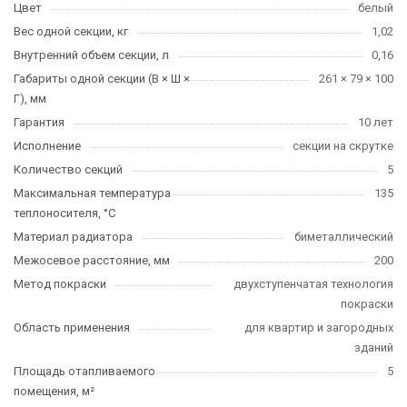
Цвет
белый
Вес одной секции, кг
1,02
Внутренний объем секции, л
0,16
Габариты одной секции (В × Ш ×
261 × 79 × 100
Г), мм
Гарантия
10 лет
Исполнение
секции на скрутке
Количество секций
5
Максимальная температура
135
теплоносителя, °C
Материал радиатора
биметаллический
Межосевое расстояние, мм
200
Метод покраски
двухступенчатая технология
покраски
Область применения
для квартир и загородных
зданий
Площадь отапливаемого
5
помещения, м²