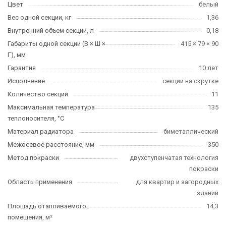
Цвет
белый
Вес одной секции, кг
1,36
Внутренний объем секции, л
0,18
Габариты одной секции (В × Ш ×
415 × 79 × 90
Г), мм
Гарантия
10 лет
Исполнение
секции на скрутке
Количество секций
11
Максимальная температура
135
теплоносителя, °C
Материал радиатора
биметаллический
Межосевое расстояние, мм
350
Метод покраски
двухступенчатая технология
покраски
Область применения
для квартир и загородных
зданий
Площадь отапливаемого
14,3
помещения, м²