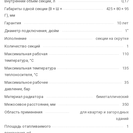
Внутренний объем секции, л
0,17
Габариты одной секции (В × Ш ×
425 × 80 × 95
Г), мм
Гарантия
10 лет
Диаметр подключения, дюйм
1"
Исполнение
секции на скрутке
Количество секций
1
Максимальная рабочая
110
температура, °C
Максимальная температура
135
теплоносителя, °C
Максимальное рабочее
35
давление, бар
Материал радиатора
биметаллический
Межосевое расстояние, мм
350
Область применения
для квартир и загородных
зданий
Площадь отапливаемого
1
помещения, м²