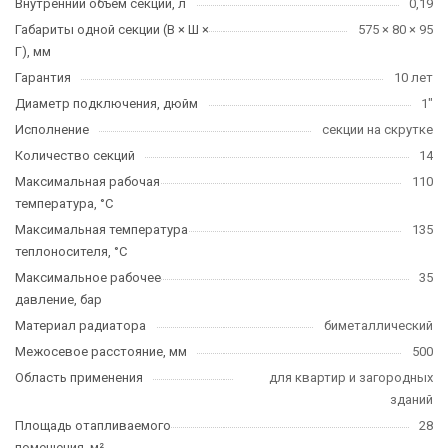
Внутренний объем секции, л
0,19
Габариты одной секции (В × Ш ×
575 × 80 × 95
Г), мм
Гарантия
10 лет
Диаметр подключения, дюйм
1"
Исполнение
секции на скрутке
Количество секций
14
Максимальная рабочая
110
температура, °C
Максимальная температура
135
теплоносителя, °C
Максимальное рабочее
35
давление, бар
Материал радиатора
биметаллический
Межосевое расстояние, мм
500
Область применения
для квартир и загородных
зданий
Площадь отапливаемого
28
помещения, м²