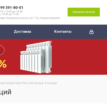
499 391-80-01
Пт с 9:00 до 19:00
Заказать звонок
с 10:00 до 17:00
ква, Калужское шоссе, 2с1, ТЦ «Корниловский»
Доставка
Контакты
ий Global Style Plus 500 белый, 8 секций
кций