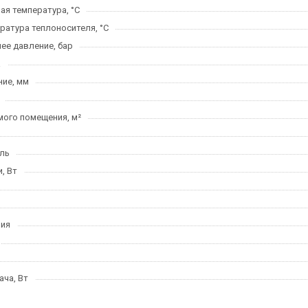
я температура, °C
ратура теплоносителя, °C
ее давление, бар
а
ие, мм
ого помещения, м²
ль
, Вт
ния
ча, Вт