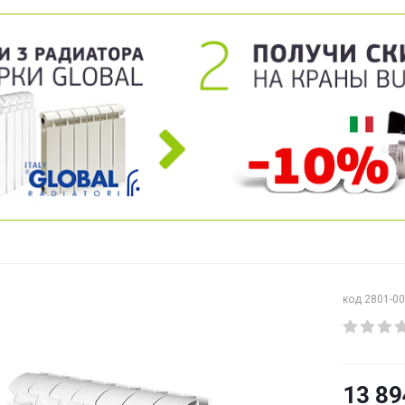
код 2801-0
13 89