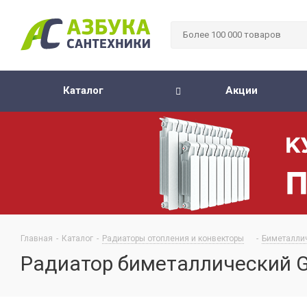
Каталог
Акции
Главная
-
Каталог
-
Радиаторы отопления и конвекторы
-
Биметалли
Радиатор биметаллический Glo