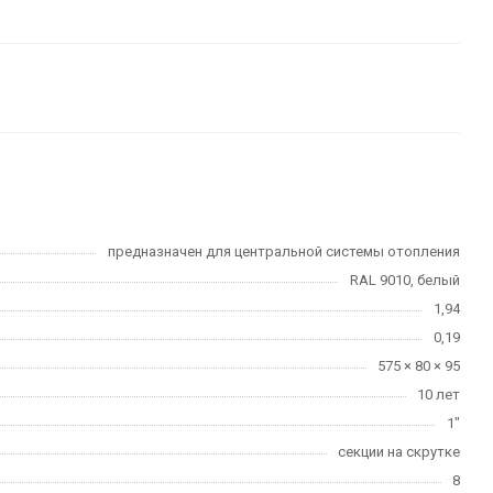
предназначен для центральной системы отопления
RAL 9010, белый
1,94
0,19
575 × 80 × 95
10 лет
1"
секции на скрутке
8