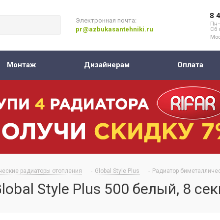
8 
Электронная почта:
Пн–
pr@azbukasantehniki.ru
Сб 
Мос
Монтаж
Дизайнерам
Оплата
ческие радиаторы отопления
-
Global Style Plus
-
Радиатор биметаллическ
bal Style Plus 500 белый, 8 се