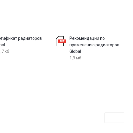
ртификат радиаторов
Рекомендации по
bal
применению радиаторов
,7 кб
Global
1,9 мб