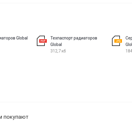
иаторов Global
Техпаспорт радиаторов
Се
Global
Glo
312,7 кб
184
м покупают