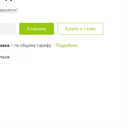
дешевле?
В корзину
Купить в 1 клик
авка
— по общему тарифу
Подробнее
ться