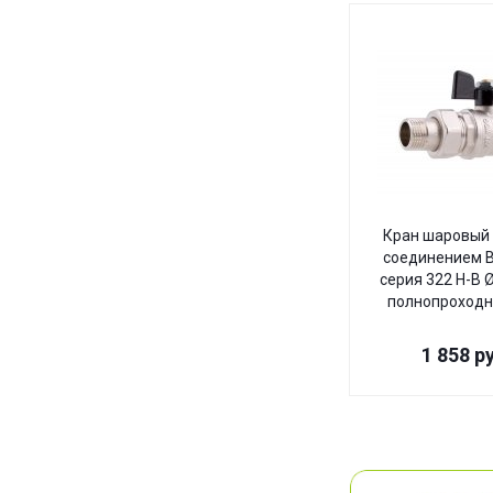
Кран шаровый
соединением B
серия 322 Н-В Ø
полнопроходн
1 858
ру