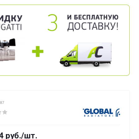
087
4
руб.
/шт.