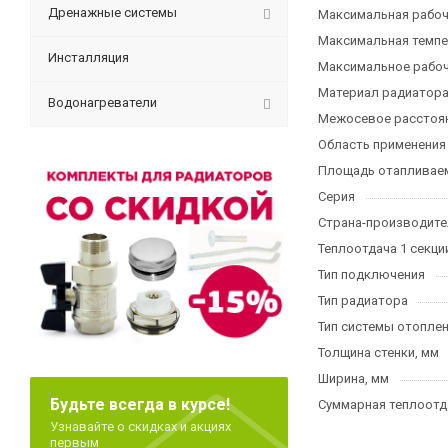
Дренажные системы
Максимальная рабоча
Максимальная темпе
Инсталляция
Максимальное рабоч
Материал радиатор
Водонагреватели
Межосевое расстоян
Область применения
Площадь отапливаем
Серия
Страна-производите
Теплоотдача 1 секции
Тип подключения
Тип радиатора
Тип системы отопле
Толщина стенки, мм
Ширина, мм
Будьте всегда в курсе!
Суммарная теплоотда
Узнавайте о скидках и акциях
первым