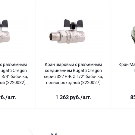
 с разъемным
Кран шаровый с разъемным
Кран Ма
ugatti Oregon
соединением Bugatti Oregon
 3/4" бабочка,
серия 322 Н-В Ø 1/2" бабочка,
ой (3220032)
полнопроходной (3220027)
б.
/шт.
1 362
руб.
/шт.
8