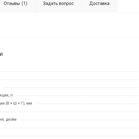
Отзывы
(1)
Задать вопрос
Доставка
и
кции, л
и (В × Ш × Г), мм
ия, дюйм